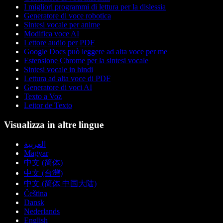
I migliori programmi di lettura per la dislessia
Generatore di voce robotica
Sintesi vocale per anime
Modifica voce AI
Lettore audio per PDF
Google Docs può leggere ad alta voce per me
Estensione Chrome per la sintesi vocale
Sintesi vocale in hindi
Lettura ad alta voce di PDF
Generatore di voci AI
Texto a Voz
Leitor de Texto
Visualizza in altre lingue
العربية
Magyar
中文 (简体)
中文 (台灣)
中文 (简体 中国大陆)
Čeština
Dansk
Nederlands
English