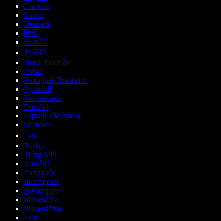
Français
Suomi
Deutsch
हिन्दी
日本語
한국어
Norsk bokmål
Polski
Português Brasileiro
Русский
Українська
Español
Español (México)
Svenska
ไทย
Türkçe
Tiếng Việt
Română
Português
Български
ქართული
Slovenčina
Slovenščina
Eesti