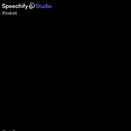
Scrivi 5× più velocemente con la dettatura vocale
Prodotti
Scopri di più