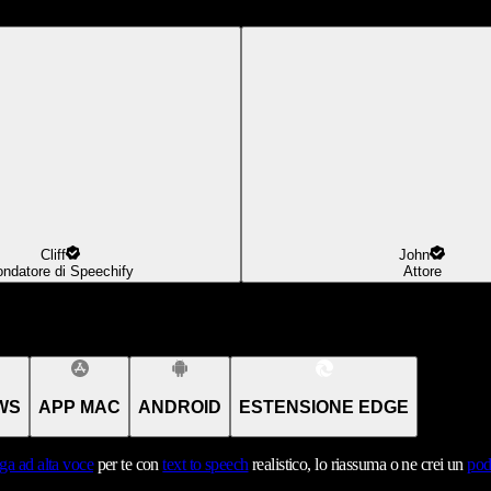
Cliff
John
ondatore di Speechify
Attore
WS
APP MAC
ANDROID
ESTENSIONE EDGE
ga ad alta voce
per te con
text to speech
realistico, lo riassuma o ne crei un
pod