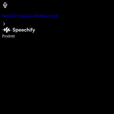
Speechify lancia la dettatura vocale
Scrivi 5× più velocemente con la dettatura vocale
Prodotti
Scopri di più