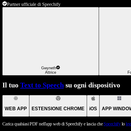
Partner ufficiale di Speechify
Gwyneth
Attrice
F
Il tuo
Text to Speech
su ogni dispositivo
WEB APP
ESTENSIONE CHROME
iOS
APP WINDO
Carica qualsiasi PDF nell'app web di Speechify e lascia che
Speechify
lo
leg