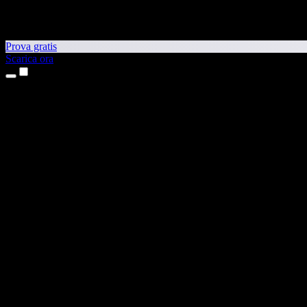
Prova gratis
Scarica ora
Prodotti
Sintesi vocale
App per iPhone e iPad
App Android
Estensione per Chrome
Estensione per Edge
App web
App per Mac
App Windows