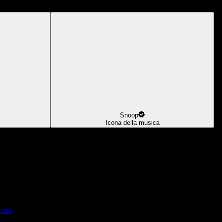
Snoop
Icona della musica
cast