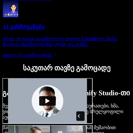
AI გახმოვანება
ერთი კლიკით გაახმოვილე ვიდეო ნებისმიერ ენაზე,
მოირგე მთქმელის ხმა, ტონი და ტემპი.
იხილე AI გახმოვანება
საკუთარ თავზე გამოცადე
გაიგე, რას შეძლებ Speechify Studio-თი
შექმენი გახმოვანება, დაამატე უფასო სურათები, ხმა,
ვიდეო, დააკლონირე შენი ხმა — ააწყე სრულყოფილი
აუდიო-ვიდეო პროექტები.
მარტივი ინტერფეისით და ბრაუზერიდან მუშაობით