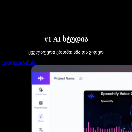
დაუკავშირდი გაყიდვების გუნდს
Speechify ბიზნესისა და EDU-სთვის
Speechify Work-ზე წვდომა
Speechify DSA-სთვის
SIMBA ხმოვანი აგენტები
Speechify დეველოპერებისთვის
#1 AI სტუდია
ყველაფერი ერთში: ხმა და ვიდეო
სტუდიის გახსნა