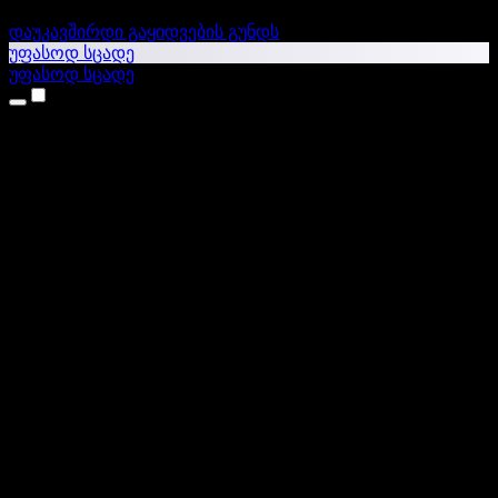
დაუკავშირდი გაყიდვების გუნდს
უფასოდ სცადე
უფასოდ სცადე
პროდუქტები
ტექსტი ხმაში
iPhone & iPad აპები
Android აპი
Chrome გაფართოება
Edge გაფართოება
ვებაპი
Mac აპი