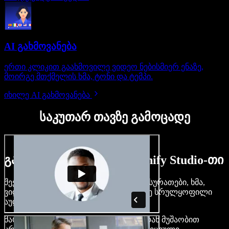
AI გახმოვანება
ერთი კლიკით გაახმოვილე ვიდეო ნებისმიერ ენაზე,
მოირგე მთქმელის ხმა, ტონი და ტემპი.
იხილე AI გახმოვანება
საკუთარ თავზე გამოცადე
გაიგე, რას შეძლებ Speechify Studio-თი
შექმენი გახმოვანება, დაამატე უფასო სურათები, ხმა,
ვიდეო, დააკლონირე შენი ხმა — ააწყე სრულყოფილი
აუდიო-ვიდეო პროექტები.
მარტივი ინტერფეისით და ბრაუზერიდან მუშაობით