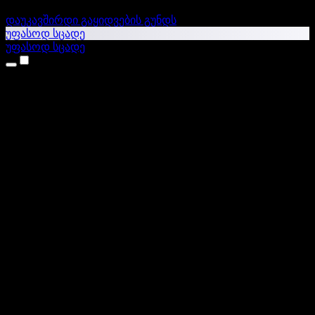
დაუკავშირდი გაყიდვების გუნდს
უფასოდ სცადე
უფასოდ სცადე
პროდუქტები
ტექსტი ხმაში
iPhone & iPad აპები
Android აპი
Chrome გაფართოება
Edge გაფართოება
ვებაპი
Mac აპი