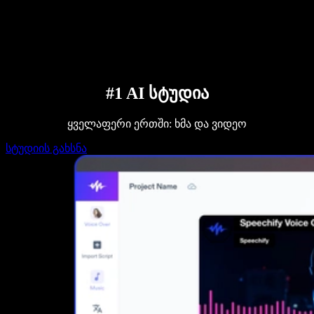
დაუკავშირდი გაყიდვების გუნდს
Speechify ბიზნესისა და EDU-სთვის
Speechify Work-ზე წვდომა
Speechify DSA-სთვის
SIMBA ხმოვანი აგენტები
Speechify დეველოპერებისთვის
#1 AI სტუდია
ყველაფერი ერთში: ხმა და ვიდეო
სტუდიის გახსნა