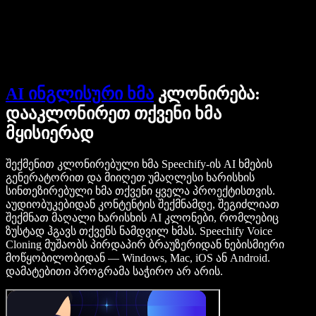
დაუკავშირდი გაყიდვების გუნდს
Speechify ბიზნესისა და EDU-სთვის
Speechify Work-ზე წვდომა
Speechify DSA-სთვის
SIMBA ხმოვანი აგენტები
Speechify დეველოპერებისთვის
AI ინგლისური ხმა
კლონირება:
დააკლონირეთ თქვენი ხმა
მყისიერად
შექმენით კლონირებული ხმა Speechify-ის AI ხმების
გენერატორით და მიიღეთ უმაღლესი ხარისხის
სინთეზირებული ხმა თქვენი ყველა პროექტისთვის.
აუდიობუკებიდან კონტენტის შექმნამდე, შეგიძლიათ
შექმნათ მაღალი ხარისხის AI კლონები, რომლებიც
ზუსტად ჰგავს თქვენს ნამდვილ ხმას. Speechify Voice
Cloning მუშაობს პირდაპირ ბრაუზერიდან ნებისმიერი
მოწყობილობიდან — Windows, Mac, iOS ან Android.
დამატებითი პროგრამა საჭირო არ არის.