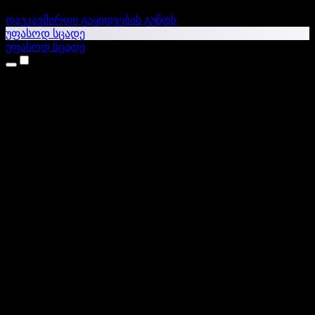
დაუკავშირდი გაყიდვების გუნდს
უფასოდ სცადე
უფასოდ სცადე
პროდუქტები
ტექსტი ხმაში
iPhone & iPad აპები
Android აპი
Chrome გაფართოება
Edge გაფართოება
ვებაპი
Mac აპი