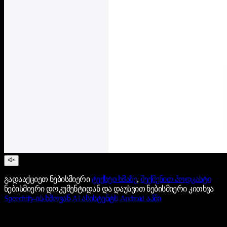
გადააქციეთ ნებისმიერი
ტექსტი ხმაზე
,
შექმენით პოდკასტი
ნებისმიერი დოკუმენტიდან და დაუსვით ნებისმიერი კითხვა
Speechify-ის ხმოვან AI ასისტენტს
Android აპში