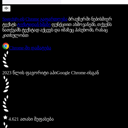
Speechify-ის
Chrome გაფართოება
ბრაუზერში ნებისმიერ
ტექსტს
ტექსტიდან ხმაზე
ფუნქციით ახმოვანებს, თქვენს
ნათქვამს ტექსტად აქცევს და იმაზეც პასუხობს, რასაც
კითხულობთ
Chrome-ში დამატება
2023 წლის ფავორიტი აპი
Google Chrome-ისგან
4.6
21 ათასი შეფასება