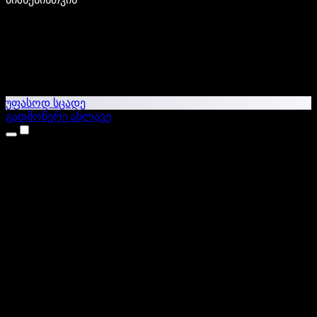
უფასოდ სცადე
გადმოწერე ახლავე
პროდუქტები
ტექსტი ხმაში
iPhone & iPad აპები
Android აპი
Chrome გაფართოება