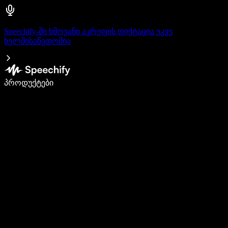
Speechify-ში ხმოვანი აკრეფის დიქტაცია უკვე
ხელმისაწვდომია
დაწერე 5-ჯერ სწრაფად ხმით კარნახით
პროდუქტები
გაიგე მეტი