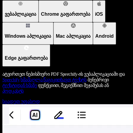
ვებაპლიკაცია
Chrome გაფართოება
iOS
Windows აპლიკაცია
Mac აპლიკაცია
Android
Edge გაფართოება
ატვირთეთ ნებისმიერი PDF Speechify-ის ვებაპლიკაციაში და
Speechify
ხმამაღლა წაგიკითხავთ ტექსტს
ბუნებრივი
ტექსტიდან ხმაზე
ფუნქციით, შეგიქმნით შეჯამებას ან
პოდკასტს
სცადეთ უფასოდ