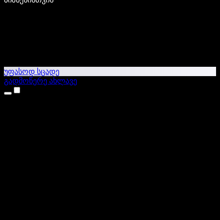
უფასოდ სცადე
გადმოწერე ახლავე
პროდუქტები
ტექსტი ხმაში
iPhone & iPad აპები
Android აპი
Chrome გაფართოება