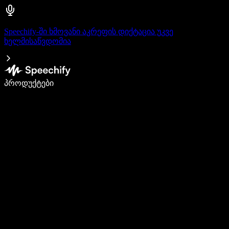
Speechify-ში ხმოვანი აკრეფის დიქტაცია უკვე
ხელმისაწვდომია
დაწერე 5-ჯერ სწრაფად ხმით კარნახით
პროდუქტები
გაიგე მეტი