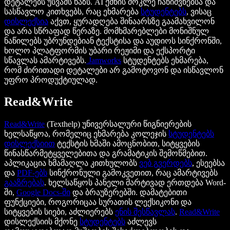
დეტალებს უსვამს ხაზს. AI ქმნის მოკლე ჩანიშვნებსა და
სასწავლო კითხვებს, რაც ეხმარება
სტუდენტებს
, ვისაც
დისლექსია
აქვთ, ყურადღება შინაარსზე გაამახვილონ
და არა სწრაფად წერაზე. მომხმარებლები მონიშნულ
ნაწილებს უბრუნდებიან ტექსტისა და აუდიოს სინქრონში,
ხოლო პლატფორმის უბარი რეჟიმი და ექსპორტი
სწავლას ამარტივებს.
Jamworks
სტუდენტებს ეხმარება,
რომ ძირითადი დეტალები არ გამოტოვონ და ისწავლონ
უფრო პროდუქტიულად.
Read&Write
Read&Write
(Texthelp) უნივერსალური წიგნიერების
ხელსაწყოა, რომელიც ეხმარება კოლეჯის
სტუდენტებს
დისლექსიით
ტექსტის ხმაში ამოცნობით, სიტყვების
წინასწარმეტყველებითა და გრამატიკის შემოწმებით.
აპლიკაცია ხმამაღლა კითხულობს
ვებ გვერდებს
, ესეებსა
და
PDF-ებს
სინქრონული გამოკვეთით, რაც ამარტივებს
გააზრებას
. ხელსაწყოს პანელი მარტივად ერთდება Word-
ში,
Google Docs-ში
და ბრაუზერებში. დამატებითი
ფუნქციები, როგორიცაა სურათის ლექსიკონი და
სიტყვების სიები, აძლიერებს
ენის შესწავლას
.
Read&Write
დისლექსიის მქონე
სტუდენტებს
აძლევს