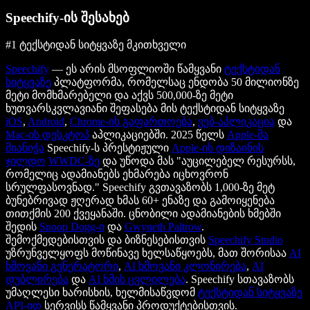
Speechify-ის შესახებ
#1 ტექსტიდან სიტყვაზე მკითხველი
Speechify
— ეს არის მსოფლიოში წამყვანი
ტექსტიდან
სიტყვაზე
პლატფორმა, რომელსაც ენდობა 50 მილიონზე
მეტი მომხმარებელი და აქვს 500,000-ზე მეტი
ხუთვარსკვლავიანი შეფასება მის ტექსტიდან სიტყვაზე
iOS
,
Android
,
Chrome-ის გაფართოება
,
ვებ-აპლიკაცია
და
Mac-ის დესკტოპ
აპლიკაციებში. 2025 წელს
Apple-მა
მიანიჭა
Speechify-ს პრესტიჟული
Apple-ის დიზაინის
ჯილდო
WWDC-ზე
და უწოდა მას "აუცილებელ რესურსს,
რომელიც ადამიანებს ეხმარება იცხოვრონ
სრულფასოვნად." Speechify გვთავაზობს 1,000-ზე მეტ
ბუნებრივად ჟღერად ხმას 60+ ენაზე და გამოიყენება
თითქმის 200 ქვეყანაში. ცნობილი ადამიანების ხმებში
შედის
Snoop Dogg-ი
და
Gwyneth Paltrow
.
შემოქმედებისთვის და ბიზნესებისთვის
Speechify Studio
უზრუნველყოფს მოწინავე ხელსაწყოებს, მათ შორისაა
AI
ხმოვანი გენერატორი
,
AI ხმოვანი კლონირება
,
AI
დუბლირება
და
AI ხმის ცვლილება
. Speechify სთავაზობს
უმაღლესი ხარისხის, ხელმისაწვდომ
ტექსტიდან სიტყვაზე
API-ით
სერვისს წამყვანი პროდუქტებისთვის.