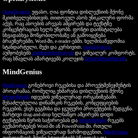
OpenDyslexic
უფასო, ღია ფონტია დისლექსიის მქონე
მკითხველებისთვის. თითოეულ ასოს უნიკალური ფორმა
აქვს, რაც ასოების არევას ამცირებს და ტექსტზე
კონცენტრაციას ხელს უწყობს. ფონტი დაინსტალება
სხვადასხვა მოწყობილობაზე ან გამოიყენება
ბრაუზერებში, Word-ში, e-reader-ებში. ხელმისაწვდომია
სტანდარტული, მუქი და კურსივით.
OpenDyslexic
აუმჯობესებს
კითხვის სილაღეს
და ვიზუალურ კომფორტს,
რაც სწავლას ამარტივებს კოლეჯის
სტუდენტებისთვის
.
MindGenius
MindGenius
გონებრივი რუკებისა და პროექტმენეჯმენტის
პროგრამაა, რომელიც ეხმარება დისლექსიის მქონე
სტუდენტებს
იდეების ვიზუალურად ორგანიზებაში.
შესაძლებელია დინამიკის რუკების, კონცეფციების
რუკების, ესეს გეგმისა და ჯგუფური პროექტების შედგენა.
მარტივი drag-and-drop ხელსაწყო ამცირებს დიდი
ტექსტების წერის საჭიროებას და
სტუდენტები
რუკებს
აექსპორტებენ Word-ში ან PowerPoint-ში. რთული
ინფორმაციის ვიზუალურად წარმოდგენით,
MindGenius
დისლექსიის მქონე სტუდენტებს სწავლასა და