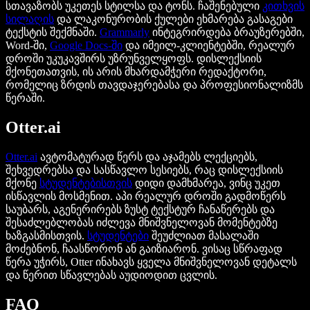
სთავაზობს უკეთეს სტილსა და ტონს. ჩაშენებული
კითხვის
სილაღის
და ლაკონურობის ქულები ეხმარება გასაგები
ტექსტის შექმნაში.
Grammarly
ინტეგრირდება ბრაუზერებში,
Word-ში,
Google Docs-ში
და იმეილ-კლიენტებში, რეალურ
დროში უკუკავშირს უზრუნველყოფს. დისლექსიის
მქონეთათვის, ის არის მხარდამჭერი რედაქტორი,
რომელიც ზრდის თავდაჯერებასა და პროფესიონალიზმს
წერაში.
Otter.ai
Otter.ai
ავტომატურად წერს და აჯამებს ლექციებს,
შეხვედრებსა და სასწავლო სესიებს, რაც დისლექსიის
მქონე
სტუდენტებისთვის
დიდი დამხმარეა, ვინც უკეთ
ისწავლის მოსმენით. აპი რეალურ დროში გადმოწერს
საუბარს, აგენერირებს ზუსტ ტექსტურ ჩანაწერებს და
შესაძლებლობას იძლევა მნიშვნელოვან მომენტებზე
ხაზგასმისთვის.
სტუდენტები
შეუძლიათ მასალაში
მოძებნონ, ჩაასწორონ ან გაიზიარონ. ვისაც სწრაფად
წერა უჭირს, Otter ინახავს ყველა მნიშვნელოვან დეტალს
და წერით სწავლებას აუდიოდით ცვლის.
FAQ