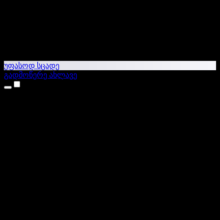
უფასოდ სცადე
გადმოწერე ახლავე
პროდუქტები
ტექსტი ხმაში
iPhone & iPad აპები
Android აპი
Chrome გაფართოება