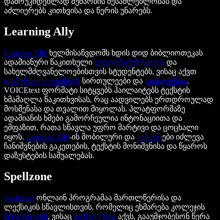
დამოუკიდებლად მუშაობის შესაძლებლობას და
აძლიერებს კითხვისა და წერის უნარებს.
Learning Ally
Learning Ally
ხელმისაწვდომს ხდის დიდ ბიბლიოთეკას
ადამიანური წაკითხული
აუდიობუქებისთვის
და
სახელმძღვანელოებისთვის სტუდენტებს, ვისაც აქვთ
დაბეჭდილი ტექსტის
სირთულეები და
დისლექსია
.
VOICEtext ფორმატი სიტყვებს ჰაილაიტებს ტექსტის
ხმამაღლა წაკითხვისას, რაც აადვილებს ერთდროულად
მოსმენასა და თვალით მიყოლას. პლატფორმაზე
ადამიანის ხმები გამორჩეულია ინტონაციითა და
ემფაზით, რათა სწავლა უფრო მარტივი და ცოცხალი
იყოს.
Learning Ally
-ის მობილური და
ვებ აპი
ები იძლევა
ჩანიშვნების გაკეთების, ტექსტის მონიშვნისა და წყაროს
დაზუსტების საშუალებას.
Spellzone
Spellzone
ონლაინ პროგრამაა მართლწერისა და
ლექსიკის სწავლისთვის, რომელიც ეხმარება კოლეჯის
სტუდენტებს
, ვისაც
დისლექსია
აქვს, გააუმჯობესონ წერა