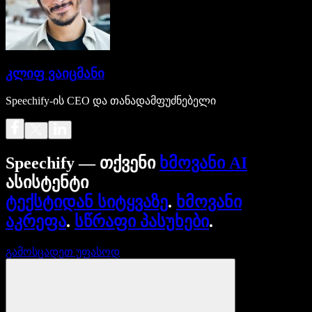
კლიფ ვაიცმანი
Speechify-ის CEO და თანადამფუძნებელი
Speechify — თქვენი
ხმოვანი AI
ასისტენტი
ტექსტიდან სიტყვაზე
.
ხმოვანი
აკრეფა
.
სწრაფი პასუხები
.
გამოსცადეთ უფასოდ