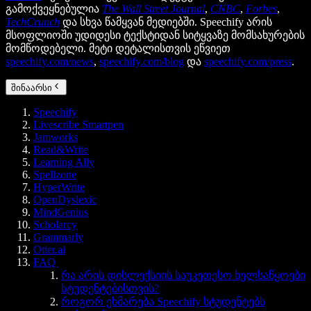
გამოქვეყნებულია
The Wall Street Journal
,
CNBC
,
Forbes
,
TechCrunch
და სხვა წამყვან მედიებში. Speechify არის
მსოფლიოში უდიდესი ტექსტიდან სიტყვაზე მომსახურების
მომწოდებელი. მეტი დეტალისთვის ეწვიეთ
speechify.com/news
,
speechify.com/blog
და
speechify.com/press
.
შინაარსი
Speechify
Livescribe Smartpen
Jamworks
Read&Write
Learning Ally
Spellzone
HyperWrite
OpenDyslexic
MindGenius
Scholarcy
Grammarly
Otter.ai
FAQ
რა არის დისლექსიის საუკეთესო ხელსაწყოები
სტუდენტებისთვის?
როგორ ეხმარება Speechify სტუდენტებს