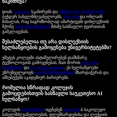
წაკითხვა?
დიახ.
Speechify
სკანირებს და
ხმამაღლა კითხულობს
ბეჭდურ სახელმძღვანელოებს,
PDF-ებს
და ონლაინ
მასალას, რაც საგრძნობლად ამარტივებს დისლექსიის
მქონე
სტუდენტებისთვის
მძიმე სასწავლო ტვირთთან
გამკლავებას.
შესაძლებელია თუ არა დისლექსიის
ხელსაწყოების გამოყენება უნივერსიტეტებში?
უმეტეს კოლეჯში ასტიმულირებენ დამხმარე
ტექნოლოგიის გამოყენებას, მათ შორის
Speechify
,
Read&Write
და
Livescribe Smartpen
. ეს ხელსაწყოები
უზრუნველყოფს
ხელმისაწვდომობის
მხარდაჭერას და
ამსუბუქებს აკადემიურ ბარიერებს.
რომელია სწრაფად კოლეჯის
გამოცდებისთვის სასწავლი საუკეთესო AI
ხელსაწყო?
კოლეჯის
სტუდენტები
იყენებენ
Speechify
-ს საკოლეჯო
სახელმძღვანელოების, ფლეშბარდებისა და ლექციის