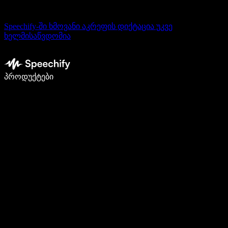
Speechify-ში ხმოვანი აკრეფის დიქტაცია უკვე
ხელმისაწვდომია
დაწერე 5-ჯერ სწრაფად ხმით კარნახით
პროდუქტები
გაიგე მეტი