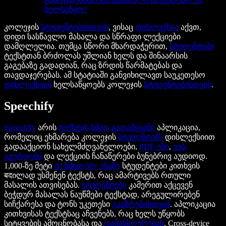
ხელსაწყო?
კოლეჯის
სტუდენტებისთვის
, ვისაც
დისლექსია
აქვთ,
დიდი სასწავლო მასალა და სწრაფი ლექციები
დამღლელია. თუმცა სწორი მხარდაჭერით,
სტუდენტები
ტექსტთან ბრძოლას უშლიან ხელს და შინაარსის
გაგებაზე გადადიან, რაც ზრდის წარმატებას და
თავდაჯერებას. ამ სტატიაში განვიხილავთ საუკეთესო
დისლექსიის
ხელსაწყოებს კოლეჯის
სტუდენტებისთვის
.
Speechify
Speechify
არის
ტექსტის ხმად გადამყვანი
აპლიკაცია,
რომელიც ეხმარება კოლეჯის
სტუდენტებს
დისლექსიით
გადააქციონ სახელმძღვანელოები,
PDF-ები
,
ვებ-
გვერდები
და ლექციის ჩანაწერები ბუნებრივ აუდიოდ.
1,000-ზე მეტი
AI ხმით
60+ ენაზე
სტუდენტები კითხვის
बदილად უსმენენ ტექსტს, რაც ამარტივებს რთული
მასალის ათვისებას.
სტუდენტები
კამერით აქცევენ
ბეჭდურ მასალას ნაუწმები ტექსტად, არეგულირებენ
სიჩქარესა და ტონს უკეთესი
გააზრებისთვის
. აპლიკაცია
კითხვისას ტექსტსაც აჩვენებს, რაც ხელს უწყობს
სიტყვების ამოცნობასა და
დამახსოვრებას
. Cross-device