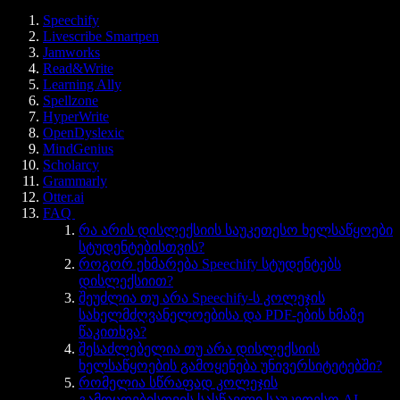
Speechify
Livescribe Smartpen
Jamworks
Read&Write
Learning Ally
Spellzone
HyperWrite
OpenDyslexic
MindGenius
Scholarcy
Grammarly
Otter.ai
FAQ
რა არის დისლექსიის საუკეთესო ხელსაწყოები
სტუდენტებისთვის?
როგორ ეხმარება Speechify სტუდენტებს
დისლექსიით?
შეუძლია თუ არა Speechify-ს კოლეჯის
სახელმძღვანელოებისა და PDF-ების ხმაზე
წაკითხვა?
შესაძლებელია თუ არა დისლექსიის
ხელსაწყოების გამოყენება უნივერსიტეტებში?
რომელია სწრაფად კოლეჯის
გამოცდებისთვის სასწავლი საუკეთესო AI