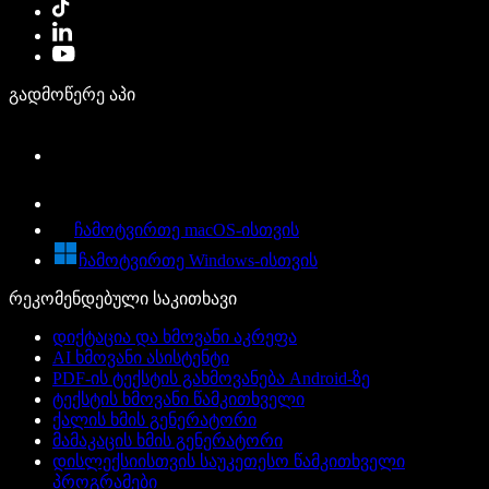
გადმოწერე აპი
ჩამოტვირთე macOS-ისთვის
ჩამოტვირთე Windows-ისთვის
რეკომენდებული საკითხავი
დიქტაცია და ხმოვანი აკრეფა
AI ხმოვანი ასისტენტი
PDF-ის ტექსტის გახმოვანება Android-ზე
ტექსტის ხმოვანი წამკითხველი
ქალის ხმის გენერატორი
მამაკაცის ხმის გენერატორი
დისლექსიისთვის საუკეთესო წამკითხველი
პროგრამები