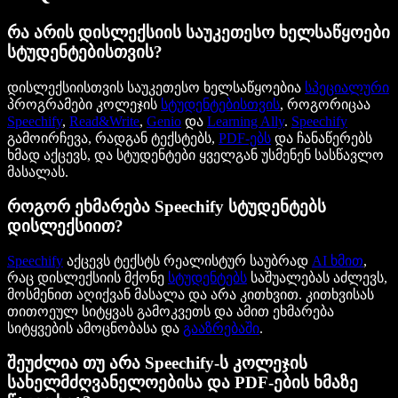
რა არის დისლექსიის საუკეთესო ხელსაწყოები
სტუდენტებისთვის?
დისლექსიისთვის საუკეთესო ხელსაწყოებია
სპეციალური
პროგრამები კოლეჯის
სტუდენტებისთვის
, როგორიცაა
Speechify
,
Read&Write
,
Genio
და
Learning Ally
.
Speechify
გამოირჩევა, რადგან ტექსტებს,
PDF-ებს
და ჩანაწერებს
ხმად აქცევს, და სტუდენტები ყველგან უსმენენ სასწავლო
მასალას.
როგორ ეხმარება Speechify სტუდენტებს
დისლექსიით?
Speechify
აქცევს ტექსტს რეალისტურ საუბრად
AI ხმით
,
რაც დისლექსიის მქონე
სტუდენტებს
საშუალებას აძლევს,
მოსმენით აღიქვან მასალა და არა კითხვით. კითხვისას
თითოეულ სიტყვას გამოკვეთს და ამით ეხმარება
სიტყვების ამოცნობასა და
გააზრებაში
.
შეუძლია თუ არა Speechify-ს კოლეჯის
სახელმძღვანელოებისა და PDF-ების ხმაზე