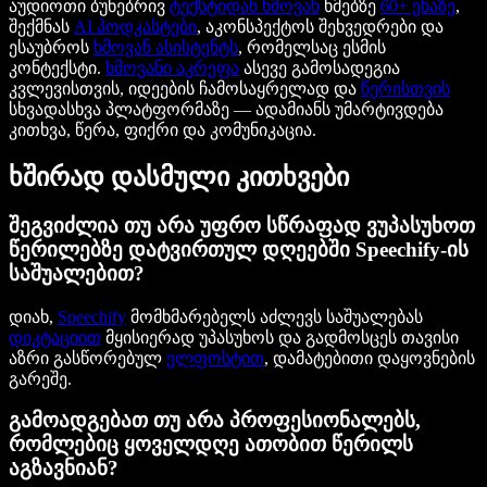
აუდიოთი ბუნებრივ
ტექსტიდან ხმოვან
ხმებზე
60+ ენაზე
,
შექმნას
AI პოდკასტები
, აკონსპექტოს შეხვედრები და
ესაუბროს
ხმოვან ასისტენტს
, რომელსაც ესმის
კონტექსტი.
ხმოვანი აკრეფა
ასევე გამოსადეგია
კვლევისთვის, იდეების ჩამოსაყრელად და
წერისთვის
სხვადასხვა პლატფორმაზე — ადამიანს უმარტივდება
კითხვა, წერა, ფიქრი და კომუნიკაცია.
ხშირად დასმული კითხვები
შეგვიძლია თუ არა უფრო სწრაფად ვუპასუხოთ
წერილებზე დატვირთულ დღეებში Speechify-ის
საშუალებით?
დიახ,
Speechify
მომხმარებელს აძლევს საშუალებას
დიკტაციით
მყისიერად უპასუხოს და გადმოსცეს თავისი
აზრი გასწორებულ
ელფოსტით
, დამატებითი დაყოვნების
გარეშე.
გამოადგებათ თუ არა პროფესიონალებს,
რომლებიც ყოველდღე ათობით წერილს
აგზავნიან?