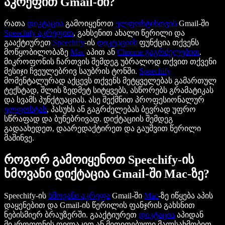
აკრეფით Gmail-ში?
რათა
დიკტაცია
გამოიყენოთ
ელფოსტისთვის
Gmail-ში
Speechify
აკრეფით
, გახსენით ახალი წერილი და
გააქტიურეთ
Speechify
-ის
დიკტაციის
ფუნქცია თქვენს
მოწყობილობაზე
Mac
აპით ან
Chrome
გაგრძელებით
.
მიკროფონის ჩართვის შემდეგ უბრალოდ თქვით თქვენი
მესიჯი ჩვეულებრივ საუბრის ტონში.
Speechify
მომენტალურად აქცევს თქვენს მეტყველებას გამართულ
ტექსტად, შლის ზედმეტ სიტყვებს, ასწორებს გრამატიკას
და სვამს პუნქტუაციას. ასე შექმნით პროფესიონალურ
ელფოსტას
, პასუხს ან გაგრძელებას ბევრად უფრო
სწრაფად და ბუნებრივად. დიქტაციის შემდეგ
გადაახედეთ, დაარედაქტირეთ და გაუშვით წერილი
მაშინვე.
როგორ გამოიყენოთ Speechify-ის
ხმოვანი დიქტაცია Gmail-ში Mac-ზე?
Speechify-ის
ხმოვანი აკრეფა
Gmail-ში
Mac
-ზე იწყება აპის
დაყენებით და Gmail-ის წერილის ფანჯრის გახსნით
ნებისმიერ ბრაუზერში. გააქტიურეთ
დიკტაცია
აპიდან
მიკროფონის ღილაკით ან მითითებული მალსახმობით.