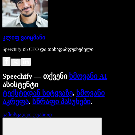
კლიფ ვაიცმანი
Speechify-ის CEO და თანადამფუძნებელი
Speechify — თქვენი
ხმოვანი AI
ასისტენტი
ტექსტიდან სიტყვაზე
.
ხმოვანი
აკრეფა
.
სწრაფი პასუხები
.
გამოსცადეთ უფასოდ