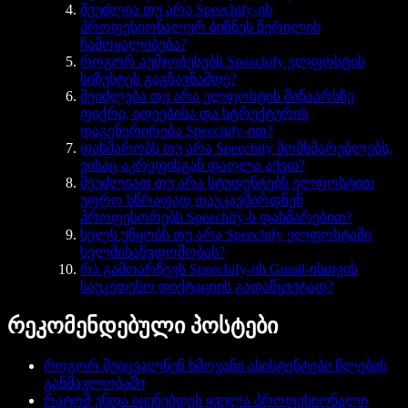
შეუძლია თუ არა Speechify-ის
პროფესიონალურ ბიზნეს წერილის
ჩამოყალიბება?
როგორ აუმჯობესებს Speechify ელფოსტის
სიზუსტეს გაგზავნამდე?
შეიძლება თუ არა ელფოსტის შინაარსზე
ფიქრი, იდეებისა და სტრუქტურის
დაგენერირება Speechify-ით?
დახმარობს თუ არა Speechify მომხმარებლებს,
ვისაც აკრეფისგან დაღლა აქვთ?
შეუძლიათ თუ არა სტუდენტებს ელფოსტით
უფრო სწრაფად დაუკავშირდნენ
პროფესორებს Speechify-ს დახმარებით?
ხელს უწყობს თუ არა Speechify ელფოსტაში
ხელმისაწვდომობას?
რა გამოარჩევს Speechify-ის Gmail-ისთვის
საუკეთესო დიქტაციის გადაწყვეტად?
რეკომენდებული პოსტები
როგორ შეიცვალნენ ხმოვანი ასისტენტები წლების
განმავლობაში
რატომ უნდა იყენებდეს ყველა პროფესიონალი