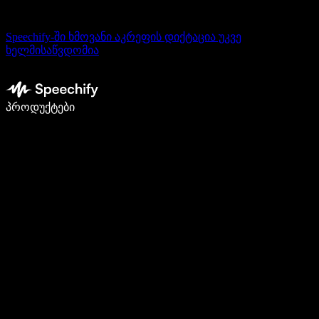
Speechify-ში ხმოვანი აკრეფის დიქტაცია უკვე
ხელმისაწვდომია
დაწერე 5-ჯერ სწრაფად ხმით კარნახით
პროდუქტები
გაიგე მეტი