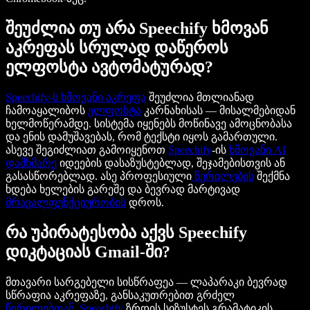
შეუძლია თუ არა Speechify ხმოვან
აკრეფას სრულად დაწეროს
ელფოსტა ავტომატურად?
Speechify
-ს ხმოვანი აკრეფა
შეუძლია მთლიანად
ჩამოაყალიბოს
ელფოსტა
კარნახისას — მისალმებიდან
ხელმოწერამდე. სისტემა იყენებს მოწინავე ამოცნობასა
და ენის დამუშავებას, რომ ტექსტი იყოს გამართული.
ასევე შეგიძლიათ გამოიყენოთ
Speechify
-ის
ხმოვანი AI
დამხმარე
იდეების დასაზუსტებლად, შეჯამებისთვის ან
გასასწორებლად. ასე პროფესიული
წერილების
შექმნა
ხდება ხელების გარეშე და ბევრად მარტივად
მრავალფუნქციურობის
დროს.
რა უპირატესობა აქვს Speechify
დიკტაციას Gmail-ში?
მთავარი სარგებელი სისწრაფეა — ლაპარაკი ბევრად
სწრაფია აკრეფაზე, განსაკუთრებით გრძელ
წერილებთან
.
Speechify
ზრდის სიზუსტეს გრამატიკის