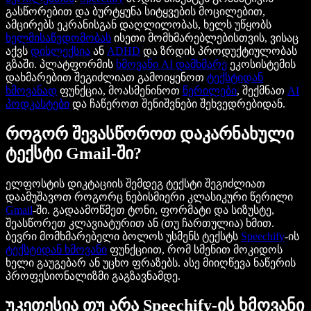
გასწორებით და ბურტყუნა სიტყვების მოცილებით,
ამცირებს ეკრანისგან დაღლილობას, ხელს უწყობს
ხელმისაწვდომობას
ისეთი მომხმარებლებისთვის, ვისაც
აქვს
დისლექსია
ან
ADHD
და ზრდის პროდუქტიულობას
გზაში. პლატფორმის
ხმოვანი AI დამხმარე
ეკოსისტემის
დახმარებით შეგიძლიათ გამოიყენოთ
ტექსტიდან
ხმოვანად
ფუნქცია, მოასმენინოთ
წერილები
, შექმნათ
AI
პოდკასტები
და ჩაწეროთ შენიშვნები შეხვედრებიდან.
როგორ შევასწოროთ დაკარნახული
ტექსტი Gmail-ში?
ელფოსტის დიკტაციის შემდეგ ტექსტი შეგიძლიათ
დაამუშავოთ როგორც ნებისმიერი კლასიკური წერილი
Gmail
-ში. გადაამოწმეთ ტონი, ფორმატი და სიზუსტე,
შეასწორეთ კლავიატურით ან (თუ ჩართულია) ხმით.
ბევრი მომხმარებელი ბოლოს უსმენს ტექსტს
Speechify
-ის
ტექსტიდან ხმოვანი
ფუნქციით, რომ სმენით მოკიდოს
ხელი გაუგებარ ან უცხო ფრაზებს. ასე მიიღწევა ნაწერის
პროფესიონალიზმი გაგზავნამდე.
უკეთესია თუ არა Speechify-ის ხმოვანი