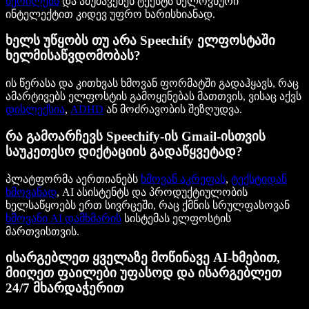
წერილებს
და ამუშავებენ ტექსტს ხელოვნური
ინტელექტით კიდევ უფრო ხარისხიანად.
ხელს უწყობს თუ არა Speechify ელფოსტაში
ხელმისაწვდომობას?
ის წერასა და კითხვას ხმოვან ფორმატში გადაჰყავს, რაც
ამარტივებს ელფოსტის გამოყენებას მათთვის, ვისაც აქვს
დისლექსია
,
ADHD
ან მოძრავობის შეზღუდვა.
რა გამოარჩევს Speechify-ის Gmail-ისთვის
საუკეთესო დიქტაციის გადაწყვეტად?
პლატფორმა აერთიანებს
ხმოვან აკრეფას
,
ტექსტიდან
ხმოვანად
, AI ასისტენტს და პროდუქტიულობის
ხელსაწყოებს ერთ სივრცეში, რაც ქმნის სრულფასოვან
ხმოვანი AI დამხმარის
სისტემას ელფოსტის
მართვისთვის.
ისარგებლეთ ყველაზე მოწინავე AI-ხმებით,
მიიღეთ ფაილები უფასოდ და ისარგებლეთ
24/7 მხარდაჭერით