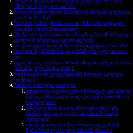
როგორ უნდა დაამ дикტაცია ელფოსტა Speechify
ხმოვანი აკრეფით Gmail-ში?
როგორ გამოიყენოთ Speechify-ის ხმოვანი დიქტაცია
Gmail-ში Mac-ზე?
როგორ გამოიყენოთ Speechify ხმოვანი დიქტაცია
Gmail-ში Chrome Extension-ით?
შეუძლია თუ არა Speechify ხმოვან აკრეფას სრულად
დაწეროს ელფოსტა ავტომატურად?
რა უპირატესობა აქვს Speechify დიკტაციას Gmail-ში?
როგორ შევასწოროთ დაკარნახული ტექსტი Gmail-
ში?
უკეთესია თუ არა Speechify-ის ხმოვანი აკრეფა Gmail-
ის ჩაშენებულ დიქტაციაზე?
რას სთავაზობს კიდევ Speechify ხმოვანი აკრეფის
დიქტაცია?
ხშირად დასმული კითხვები
შეგვიძლია თუ არა უფრო სწრაფად ვუპასუხოთ
წერილებზე დატვირთულ დღეებში Speechify-ის
საშუალებით?
გამოადგებათ თუ არა პროფესიონალებს,
რომლებიც ყოველდღე ათობით წერილს
აგზავნიან?
შეიძლება თუ არა Speechify-ით ელფოსტის
წერა მრავალ დავალებასთან ერთად?