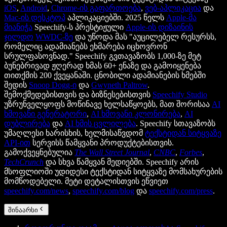
iOS
,
Android
,
Chrome-ის გაფართოება
,
ვებ-აპლიკაცია
და
Mac-ის დესკტოპ
აპლიკაციებში. 2025 წელს
Apple-მა
მიანიჭა
Speechify-ს პრესტიჟული
Apple-ის დიზაინის
ჯილდო
WWDC-ზე
და უწოდა მას "აუცილებელ რესურსს,
რომელიც ადამიანებს ეხმარება იცხოვრონ
სრულფასოვნად." Speechify გვთავაზობს 1,000-ზე მეტ
ბუნებრივად ჟღერად ხმას 60+ ენაზე და გამოიყენება
თითქმის 200 ქვეყანაში. ცნობილი ადამიანების ხმებში
შედის
Snoop Dogg-ი
და
Gwyneth Paltrow
.
შემოქმედებისთვის და ბიზნესებისთვის
Speechify Studio
უზრუნველყოფს მოწინავე ხელსაწყოებს, მათ შორისაა
AI
ხმოვანი გენერატორი
,
AI ხმოვანი კლონირება
,
AI
დუბლირება
და
AI ხმის ცვლილება
. Speechify სთავაზობს
უმაღლესი ხარისხის, ხელმისაწვდომ
ტექსტიდან სიტყვაზე
API-ით
სერვისს წამყვანი პროდუქტებისთვის.
გამოქვეყნებულია
The Wall Street Journal
,
CNBC
,
Forbes
,
TechCrunch
და სხვა წამყვან მედიებში. Speechify არის
მსოფლიოში უდიდესი ტექსტიდან სიტყვაზე მომსახურების
მომწოდებელი. მეტი დეტალისთვის ეწვიეთ
speechify.com/news
,
speechify.com/blog
და
speechify.com/press
.
შინაარსი