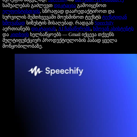
საშუალებას გაძლევთ
დიკტაცია
გამოიყენოთ
ელფოსტისთვის
, სწრაფად დაარედაქტიროთ და
სურვილის შემთხვევაში მოუსმინოთ ტექსტს
ტექსტიდან
ხმოვანად
სიზუსტის მისაღებად. რადგან
Speechify
აერთიანებს
დიკტაციას
,
AI ჩანაწერებს
,
ხმოვან ასისტენტს
და
კითხვის
ხელსაწყოებს — Gmail იქცევა თქვენს
მულტიფუნქციურ პროდუქტიულობის ჰაბად ყველა
მოწყობილობაზე.