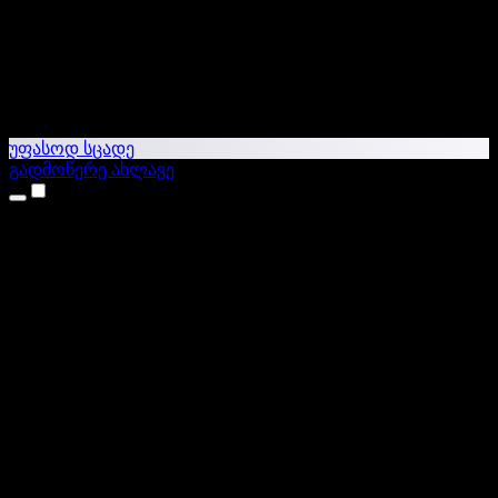
უფასოდ სცადე
გადმოწერე ახლავე
პროდუქტები
ტექსტი ხმაში
iPhone & iPad აპები
Android აპი
Chrome გაფართოება