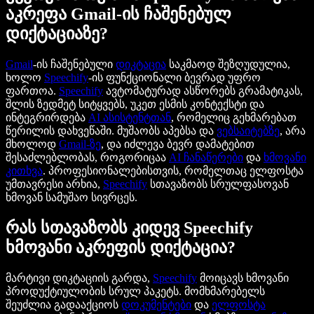
აკრეფა Gmail-ის ჩაშენებულ
დიქტაციაზე?
Gmail
-ის ჩაშენებული
დიკტაცია
საკმაოდ შეზღუდულია,
ხოლო
Speechify
-ის ფუნქციონალი ბევრად უფრო
ფართოა.
Speechify
ავტომატურად ასწორებს გრამატიკას,
შლის ზედმეტ სიტყვებს, უკეთ ესმის კონტექსტი და
ინტეგრირდება
AI ასისტენტთან
, რომელიც გეხმარებათ
წერილის დახვეწაში. მუშაობს აპებსა და
ვებსაიტებზე
, არა
მხოლოდ
Gmail-ზე
, და იძლევა ბევრ დამატებით
შესაძლებლობას, როგორიცაა
AI ჩანაწერები
და
ხმოვანი
კითხვა
. პროფესიონალებისთვის, რომელთაც ელფოსტა
უმთავრესი არხია,
Speechify
სთავაზობს სრულფასოვან
ხმოვან სამუშაო სივრცეს.
რას სთავაზობს კიდევ Speechify
ხმოვანი აკრეფის დიქტაცია?
მარტივი დიკტაციის გარდა,
Speechify
მოიცავს ხმოვანი
პროდუქტიულობის სრულ პაკეტს. მომხმარებელს
შეუძლია გადააქციოს
დოკუმენტები
და
ელფოსტა