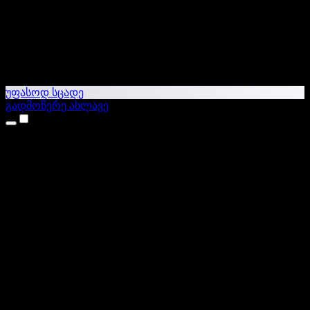
უფასოდ სცადე
გადმოწერე ახლავე
პროდუქტები
ტექსტი ხმაში
iPhone & iPad აპები
Android აპი
Chrome გაფართოება