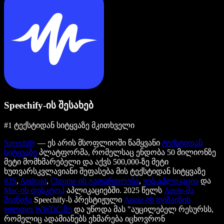
Speechify-ის შესახებ
#1 ტექსტიდან სიტყვაზე მკითხველი
Speechify
— ეს არის მსოფლიოში წამყვანი
ტექსტიდან
სიტყვაზე
პლატფორმა, რომელსაც ენდობა 50 მილიონზე
მეტი მომხმარებელი და აქვს 500,000-ზე მეტი
ხუთვარსკვლავიანი შეფასება მის ტექსტიდან სიტყვაზე
iOS
,
Android
,
Chrome-ის გაფართოება
,
ვებ-აპლიკაცია
და
Mac-ის დესკტოპ
აპლიკაციებში. 2025 წელს
Apple-მა
მიანიჭა
Speechify-ს პრესტიჟული
Apple-ის დიზაინის
ჯილდო
WWDC-ზე
და უწოდა მას "აუცილებელ რესურსს,
რომელიც ადამიანებს ეხმარება იცხოვრონ