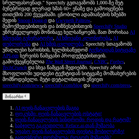
სრულფასოვნად." Speechify გვთავაზობს 1,000-ზე მეტ
ბუნებრივად ჟღერად ხმას 60+ ენაზე და გამოიყენება
თითქმის 200 ქვეყანაში. ცნობილი ადამიანების ხმებში
შედის
Snoop Dogg-ი
და
Gwyneth Paltrow
.
შემოქმედებისთვის და ბიზნესებისთვის
Speechify Studio
უზრუნველყოფს მოწინავე ხელსაწყოებს, მათ შორისაა
AI
ხმოვანი გენერატორი
,
AI ხმოვანი კლონირება
,
AI
დუბლირება
და
AI ხმის ცვლილება
. Speechify სთავაზობს
უმაღლესი ხარისხის, ხელმისაწვდომ
ტექსტიდან სიტყვაზე
API-ით
სერვისს წამყვანი პროდუქტებისთვის.
გამოქვეყნებულია
The Wall Street Journal
,
CNBC
,
Forbes
,
TechCrunch
და სხვა წამყვან მედიებში. Speechify არის
მსოფლიოში უდიდესი ტექსტიდან სიტყვაზე მომსახურების
მომწოდებელი. მეტი დეტალისთვის ეწვიეთ
speechify.com/news
,
speechify.com/blog
და
speechify.com/press
.
შინაარსი
AI ფეის-ჩანაცვლების მაგია
ფოკუსში: ფეის-ჩანაცვლების ოსტატი!
ფეის-ჩანაცვლების სინდრომი: როდის და რატომ?
საბჯილე გაკვეთილი: Reface.ai-თან მუშაობა
უფასო ფეის-ჩანაცვლების ფიესტა მობილურზე!
ჯადოსნური ფორმულა: როგორ მუშაობს?