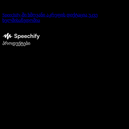
Speechify-ში ხმოვანი აკრეფის დიქტაცია უკვე
ხელმისაწვდომია
დაწერე 5-ჯერ სწრაფად ხმით კარნახით
პროდუქტები
გაიგე მეტი