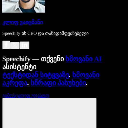
კლიფ ვაიცმანი
Speechify-ის CEO და თანადამფუძნებელი
Speechify — თქვენი
ხმოვანი AI
ასისტენტი
ტექსტიდან სიტყვაზე
.
ხმოვანი
აკრეფა
.
სწრაფი პასუხები
.
გამოსცადეთ უფასოდ