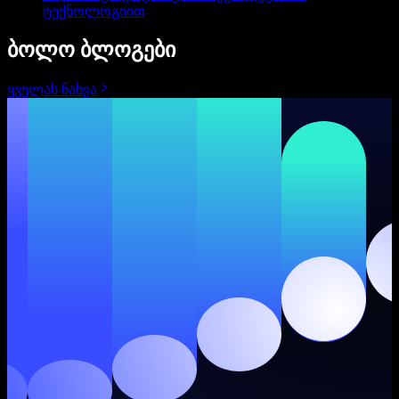
ტექნოლოგიით
ბოლო ბლოგები
ყველას ნახვა