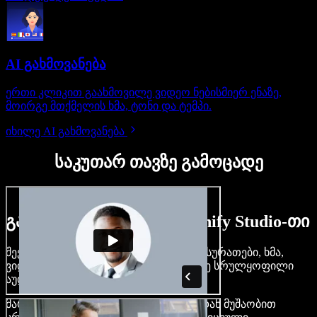
AI გახმოვანება
ერთი კლიკით გაახმოვილე ვიდეო ნებისმიერ ენაზე,
მოირგე მთქმელის ხმა, ტონი და ტემპი.
იხილე AI გახმოვანება
საკუთარ თავზე გამოცადე
გაიგე, რას შეძლებ Speechify Studio-თი
შექმენი გახმოვანება, დაამატე უფასო სურათები, ხმა,
ვიდეო, დააკლონირე შენი ხმა — ააწყე სრულყოფილი
აუდიო-ვიდეო პროექტები.
მარტივი ინტერფეისით და ბრაუზერიდან მუშაობით