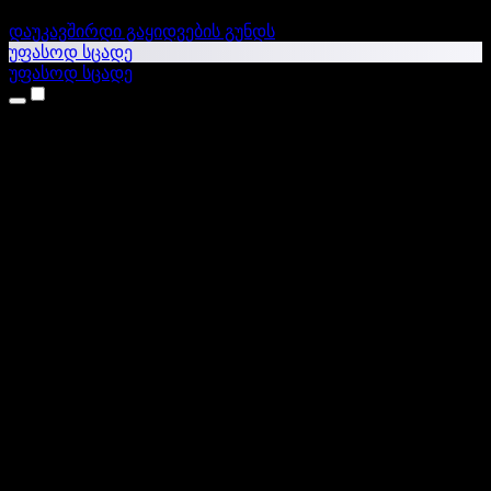
დაუკავშირდი გაყიდვების გუნდს
უფასოდ სცადე
უფასოდ სცადე
პროდუქტები
ტექსტი ხმაში
iPhone & iPad აპები
Android აპი
Chrome გაფართოება
Edge გაფართოება
ვებაპი
Mac აპი