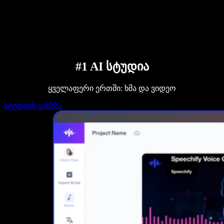
დაუკავშირდი გაყიდვების გუნდს
Speechify ბიზნესისა და EDU-სთვის
Speechify Work-ზე წვდომა
Speechify DSA-სთვის
SIMBA ხმოვანი აგენტები
Speechify დეველოპერებისთვის
#1 AI სტუდია
ყველაფერი ერთში: ხმა და ვიდეო
სტუდიის გახსნა