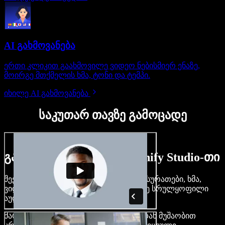
AI გახმოვანება
ერთი კლიკით გაახმოვილე ვიდეო ნებისმიერ ენაზე,
მოირგე მთქმელის ხმა, ტონი და ტემპი.
იხილე AI გახმოვანება
საკუთარ თავზე გამოცადე
გაიგე, რას შეძლებ Speechify Studio-თი
შექმენი გახმოვანება, დაამატე უფასო სურათები, ხმა,
ვიდეო, დააკლონირე შენი ხმა — ააწყე სრულყოფილი
აუდიო-ვიდეო პროექტები.
მარტივი ინტერფეისით და ბრაუზერიდან მუშაობით