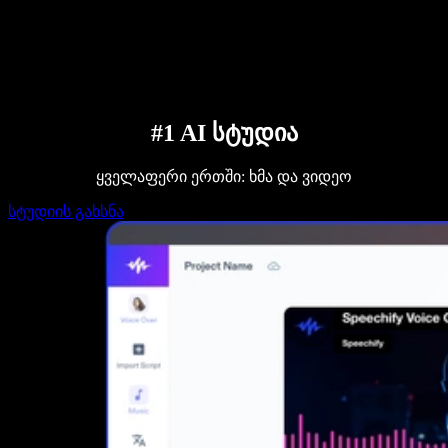
დაუკავშირდი გაყიდვების გუნდს
Speechify ბიზნესისა და EDU-სთვის
Speechify Work-ზე წვდომა
Speechify DSA-სთვის
SIMBA ხმოვანი აგენტები
Speechify დეველოპერებისთვის
#1 AI სტუდია
ყველაფერი ერთში: ხმა და ვიდეო
სტუდიის გახსნა