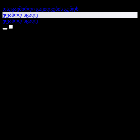
დაუკავშირდი გაყიდვების გუნდს
უფასოდ სცადე
უფასოდ სცადე
პროდუქტები
ტექსტი ხმაში
iPhone & iPad აპები
Android აპი
Chrome გაფართოება
Edge გაფართოება
ვებაპი
Mac აპი