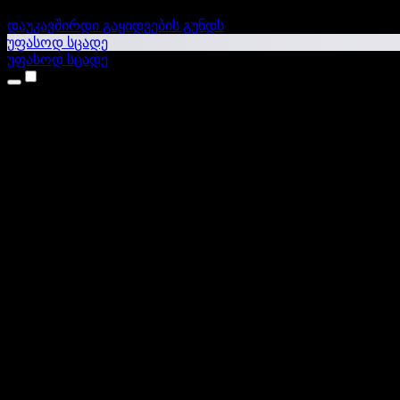
დაუკავშირდი გაყიდვების გუნდს
უფასოდ სცადე
უფასოდ სცადე
პროდუქტები
ტექსტი ხმაში
iPhone & iPad აპები
Android აპი
Chrome გაფართოება
Edge გაფართოება
ვებაპი
Mac აპი