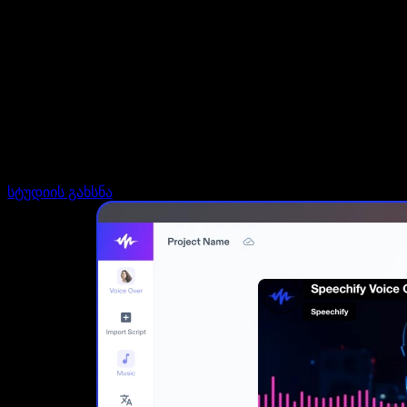
დაუკავშირდი გაყიდვების გუნდს
Speechify ბიზნესისა და EDU-სთვის
Speechify Work-ზე წვდომა
Speechify DSA-სთვის
SIMBA ხმოვანი აგენტები
Speechify დეველოპერებისთვის
სტუდიის გახსნა