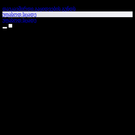
დაუკავშირდი გაყიდვების გუნდს
უფასოდ სცადე
უფასოდ სცადე
პროდუქტები
ტექსტი ხმაში
iPhone & iPad აპები
Android აპი
Chrome გაფართოება
Edge გაფართოება
ვებაპი
Mac აპი