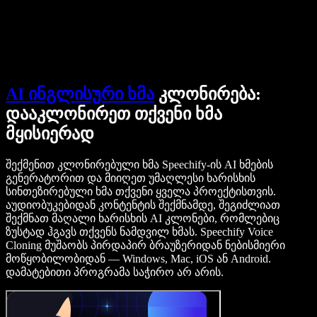
დაუკავშირდი გაყიდვების გუნდს
Speechify ბიზნესისა და EDU-სთვის
Speechify Work-ზე წვდომა
Speechify DSA-სთვის
SIMBA ხმოვანი აგენტები
Speechify დეველოპერებისთვის
AI ინგლისური ხმა
კლონირება:
დააკლონირეთ თქვენი ხმა
მყისიერად
შექმენით კლონირებული ხმა Speechify-ის AI ხმების
გენერატორით და მიიღეთ უმაღლესი ხარისხის
სინთეზირებული ხმა თქვენი ყველა პროექტისთვის.
აუდიობუკებიდან კონტენტის შექმნამდე, შეგიძლიათ
შექმნათ მაღალი ხარისხის AI კლონები, რომლებიც
ზუსტად ჰგავს თქვენს ნამდვილ ხმას. Speechify Voice
Cloning მუშაობს პირდაპირ ბრაუზერიდან ნებისმიერი
მოწყობილობიდან — Windows, Mac, iOS ან Android.
დამატებითი პროგრამა საჭირო არ არის.