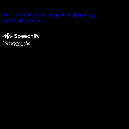
Speechify-ში ხმოვანი აკრეფის დიქტაცია უკვე
ხელმისაწვდომია
დაწერე 5-ჯერ სწრაფად ხმით კარნახით
პროდუქტები
გაიგე მეტი