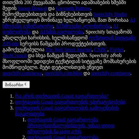
თითქმის 200 ქვეყანაში. ცნობილი ადამიანების ხმებში
შედის
Snoop Dogg-ი
და
Gwyneth Paltrow
.
შემოქმედებისთვის და ბიზნესებისთვის
Speechify Studio
უზრუნველყოფს მოწინავე ხელსაწყოებს, მათ შორისაა
AI
ხმოვანი გენერატორი
,
AI ხმოვანი კლონირება
,
AI
დუბლირება
და
AI ხმის ცვლილება
. Speechify სთავაზობს
უმაღლესი ხარისხის, ხელმისაწვდომ
ტექსტიდან სიტყვაზე
API-ით
სერვისს წამყვანი პროდუქტებისთვის.
გამოქვეყნებულია
The Wall Street Journal
,
CNBC
,
Forbes
,
TechCrunch
და სხვა წამყვან მედიებში. Speechify არის
მსოფლიოში უდიდესი ტექსტიდან სიტყვაზე მომსახურების
მომწოდებელი. მეტი დეტალისთვის ეწვიეთ
speechify.com/news
,
speechify.com/blog
და
speechify.com/press
.
შინაარსი
რა არის დიქტაციის Gmail გაფართოება?
დიქტაციის Gmail გაფართოების უპირატესობები
დიქტაციის Gmail გაფართოების გამოყენების
მაგალითები
დიქტაციის Gmail გაფართოება
პროფესიონალებისთვის, ვისაც დიდი
იმეილების ნაკადი აქვს
დიქტაციის Gmail გაფართოება