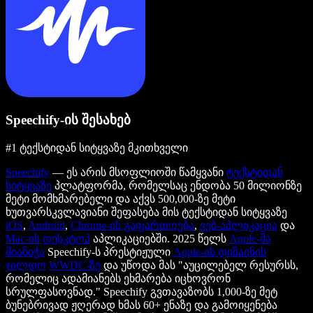
Speechify-ის შესახებ
#1 ტექსტიდან სიტყვაზე მკითხველი
Speechify
— ეს არის მსოფლიოში წამყვანი
ტექსტიდან
სიტყვაზე
პლატფორმა, რომელსაც ენდობა 50 მილიონზე
მეტი მომხმარებელი და აქვს 500,000-ზე მეტი
ხუთვარსკვლავიანი შეფასება მის ტექსტიდან სიტყვაზე
iOS
,
Android
,
Chrome-ის გაფართოება
,
ვებ-აპლიკაცია
და
Mac-ის დესკტოპ
აპლიკაციებში. 2025 წელს
Apple-მა
მიანიჭა
Speechify-ს პრესტიჟული
Apple-ის დიზაინის
ჯილდო
WWDC-ზე
და უწოდა მას "აუცილებელ რესურსს,
რომელიც ადამიანებს ეხმარება იცხოვრონ
სრულფასოვნად." Speechify გვთავაზობს 1,000-ზე მეტ
ბუნებრივად ჟღერად ხმას 60+ ენაზე და გამოიყენება