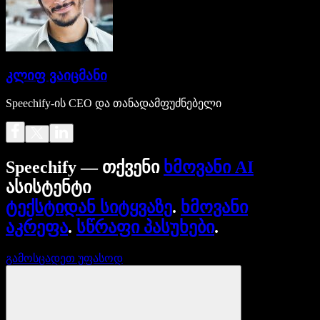
კლიფ ვაიცმანი
Speechify-ის CEO და თანადამფუძნებელი
Speechify — თქვენი
ხმოვანი AI
ასისტენტი
ტექსტიდან სიტყვაზე
.
ხმოვანი
აკრეფა
.
სწრაფი პასუხები
.
გამოსცადეთ უფასოდ