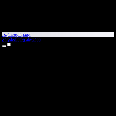
უფასოდ სცადე
გადმოწერე ახლავე
პროდუქტები
ტექსტი ხმაში
iPhone & iPad აპები
Android აპი
Chrome გაფართოება