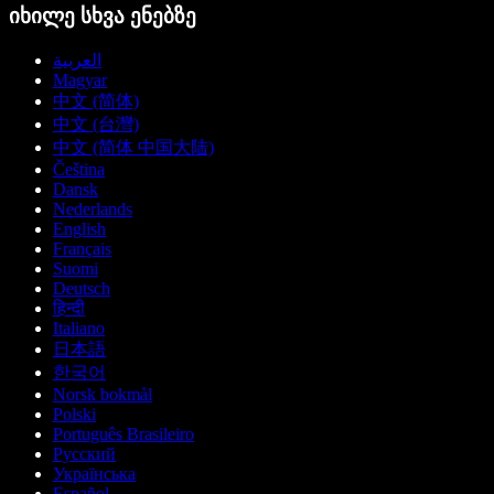
იხილე სხვა ენებზე
العربية
Magyar
中文 (简体)
中文 (台灣)
中文 (简体 中国大陆)
Čeština
Dansk
Nederlands
English
Français
Suomi
Deutsch
हिन्दी
Italiano
日本語
한국어
Norsk bokmål
Polski
Português Brasileiro
Русский
Українська
Español