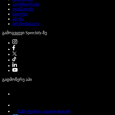
პარტნიორები
დახმარება
სტატუსი
პრესა
ბრენდმასალა
გამოგვყევი Speechify-ზე
გადმოწერე აპი
ჩამოტვირთე macOS-ისთვის