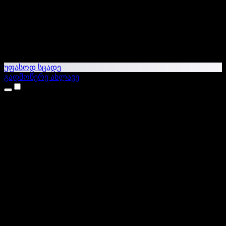
უფასოდ სცადე
გადმოწერე ახლავე
პროდუქტები
ტექსტი ხმაში
iPhone & iPad აპები
Android აპი
Chrome გაფართოება