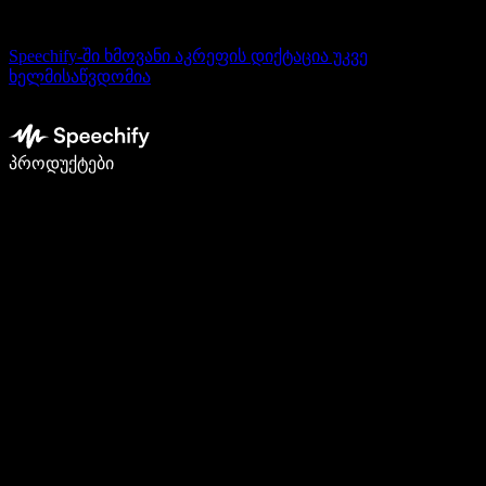
Speechify-ში ხმოვანი აკრეფის დიქტაცია უკვე
ხელმისაწვდომია
დაწერე 5-ჯერ სწრაფად ხმით კარნახით
პროდუქტები
გაიგე მეტი