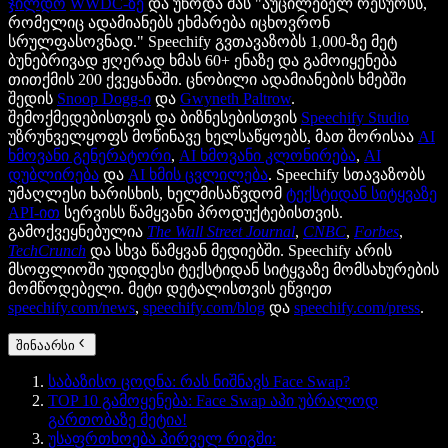
ჯილდო
WWDC-ზე
და უწოდა მას "აუცილებელ რესურსს,
რომელიც ადამიანებს ეხმარება იცხოვრონ
სრულფასოვნად." Speechify გვთავაზობს 1,000-ზე მეტ
ბუნებრივად ჟღერად ხმას 60+ ენაზე და გამოიყენება
თითქმის 200 ქვეყანაში. ცნობილი ადამიანების ხმებში
შედის
Snoop Dogg-ი
და
Gwyneth Paltrow
.
შემოქმედებისთვის და ბიზნესებისთვის
Speechify Studio
უზრუნველყოფს მოწინავე ხელსაწყოებს, მათ შორისაა
AI
ხმოვანი გენერატორი
,
AI ხმოვანი კლონირება
,
AI
დუბლირება
და
AI ხმის ცვლილება
. Speechify სთავაზობს
უმაღლესი ხარისხის, ხელმისაწვდომ
ტექსტიდან სიტყვაზე
API-ით
სერვისს წამყვანი პროდუქტებისთვის.
გამოქვეყნებულია
The Wall Street Journal
,
CNBC
,
Forbes
,
TechCrunch
და სხვა წამყვან მედიებში. Speechify არის
მსოფლიოში უდიდესი ტექსტიდან სიტყვაზე მომსახურების
მომწოდებელი. მეტი დეტალისთვის ეწვიეთ
speechify.com/news
,
speechify.com/blog
და
speechify.com/press
.
შინაარსი
საბაზისო ცოდნა: რას ნიშნავს Face Swap?
TOP 10 გამოყენება: Face Swap აპი უბრალოდ
გართობაზე მეტია!
უსაფრთხოება პირველ რიგში: