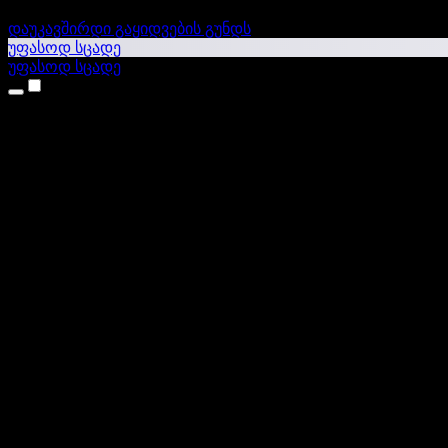
დაუკავშირდი გაყიდვების გუნდს
უფასოდ სცადე
უფასოდ სცადე
პროდუქტები
ტექსტი ხმაში
iPhone & iPad აპები
Android აპი
Chrome გაფართოება
Edge გაფართოება
ვებაპი
Mac აპი