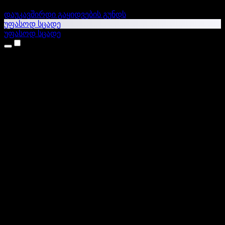
დაუკავშირდი გაყიდვების გუნდს
უფასოდ სცადე
უფასოდ სცადე
პროდუქტები
ტექსტი ხმაში
iPhone & iPad აპები
Android აპი
Chrome გაფართოება
Edge გაფართოება
ვებაპი
Mac აპი