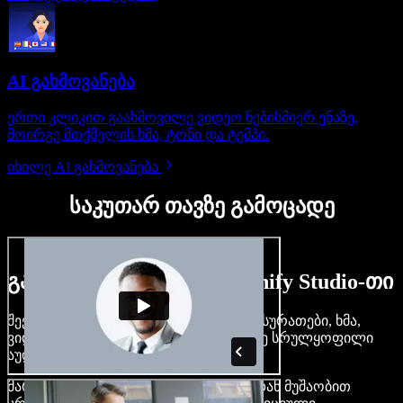
AI გახმოვანება
ერთი კლიკით გაახმოვილე ვიდეო ნებისმიერ ენაზე,
მოირგე მთქმელის ხმა, ტონი და ტემპი.
იხილე AI გახმოვანება
საკუთარ თავზე გამოცადე
გაიგე, რას შეძლებ Speechify Studio-თი
შექმენი გახმოვანება, დაამატე უფასო სურათები, ხმა,
ვიდეო, დააკლონირე შენი ხმა — ააწყე სრულყოფილი
აუდიო-ვიდეო პროექტები.
მარტივი ინტერფეისით და ბრაუზერიდან მუშაობით