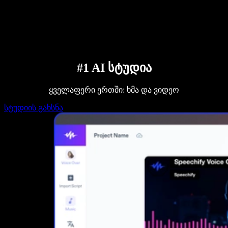
დაუკავშირდი გაყიდვების გუნდს
Speechify ბიზნესისა და EDU-სთვის
Speechify Work-ზე წვდომა
Speechify DSA-სთვის
SIMBA ხმოვანი აგენტები
Speechify დეველოპერებისთვის
#1 AI სტუდია
ყველაფერი ერთში: ხმა და ვიდეო
სტუდიის გახსნა