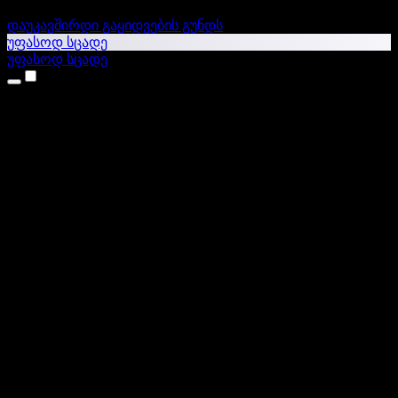
დაუკავშირდი გაყიდვების გუნდს
უფასოდ სცადე
უფასოდ სცადე
პროდუქტები
ტექსტი ხმაში
iPhone & iPad აპები
Android აპი
Chrome გაფართოება
Edge გაფართოება
ვებაპი
Mac აპი