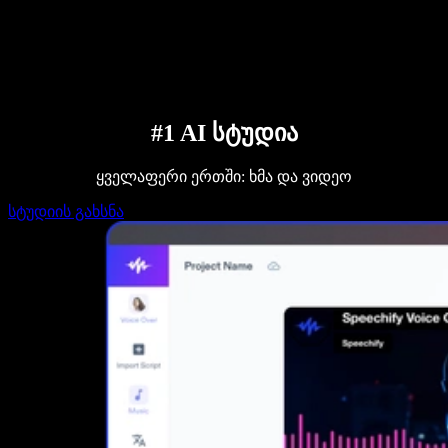
დაუკავშირდი გაყიდვების გუნდს
Speechify ბიზნესისა და EDU-სთვის
Speechify Work-ზე წვდომა
Speechify DSA-სთვის
SIMBA ხმოვანი აგენტები
Speechify დეველოპერებისთვის
#1 AI სტუდია
ყველაფერი ერთში: ხმა და ვიდეო
სტუდიის გახსნა