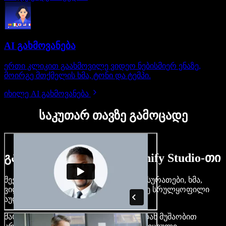
AI გახმოვანება
ერთი კლიკით გაახმოვილე ვიდეო ნებისმიერ ენაზე,
მოირგე მთქმელის ხმა, ტონი და ტემპი.
იხილე AI გახმოვანება
საკუთარ თავზე გამოცადე
გაიგე, რას შეძლებ Speechify Studio-თი
შექმენი გახმოვანება, დაამატე უფასო სურათები, ხმა,
ვიდეო, დააკლონირე შენი ხმა — ააწყე სრულყოფილი
აუდიო-ვიდეო პროექტები.
მარტივი ინტერფეისით და ბრაუზერიდან მუშაობით