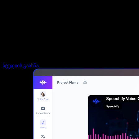
დაუკავშირდი გაყიდვების გუნდს
Speechify ბიზნესისა და EDU-სთვის
Speechify Work-ზე წვდომა
Speechify DSA-სთვის
SIMBA ხმოვანი აგენტები
Speechify დეველოპერებისთვის
სტუდიის გახსნა