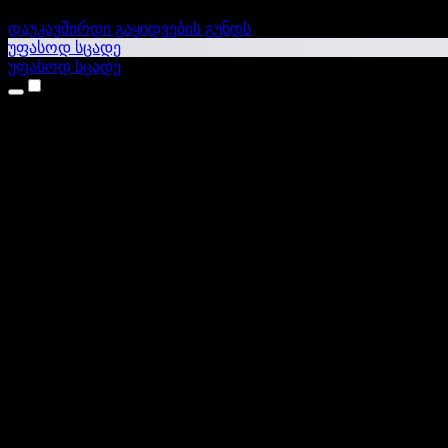
დაუკავშირდი გაყიდვების გუნდს
უფასოდ სცადე
უფასოდ სცადე
პროდუქტები
ტექსტი ხმაში
iPhone & iPad აპები
Android აპი
Chrome გაფართოება
Edge გაფართოება
ვებაპი
Mac აპი