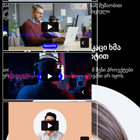
მარტივი ინტერფეისით და ბრაუზერიდან მუშაობით
კრეატორები თავისუფლდებიან ტრადიციული
შეზღუდვებისგან.
სტუდიის გახსნა
ბევრი ქალი და მამაკაცი ხმა
ნებისმიერი აქცენტით
აირჩიე ასობით AI ხმა და აქცენტი, რომ შენი პროექტები
ერთმანეთს არ ჰგავდეს და ერთფეროვანი არ იყოს.