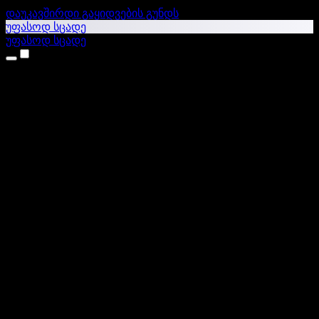
დაუკავშირდი გაყიდვების გუნდს
უფასოდ სცადე
უფასოდ სცადე
პროდუქტები
ტექსტი ხმაში
iPhone & iPad აპები
Android აპი
Chrome გაფართოება
Edge გაფართოება
ვებაპი
Mac აპი
Windows აპი
AI ხმების გენერატორი
ხმოვანი გადაფარვა