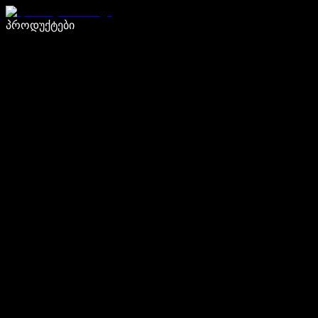
დაწერე 5-ჯერ სწრაფად ხმით კარნახით
პროდუქტები
გაიგე მეტი