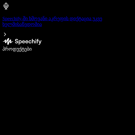
Speechify-ში ხმოვანი აკრეფის დიქტაცია უკვე
ხელმისაწვდომია
დაწერე 5-ჯერ სწრაფად ხმით კარნახით
პროდუქტები
გაიგე მეტი