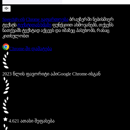
Speechify-ის
Chrome გაფართოება
ბრაუზერში ნებისმიერ
ტექსტს
ტექსტიდან ხმაზე
ფუნქციით ახმოვანებს, თქვენს
ნათქვამს ტექსტად აქცევს და იმაზეც პასუხობს, რასაც
კითხულობთ
Chrome-ში დამატება
2023 წლის ფავორიტი აპი
Google Chrome-ისგან
4.6
21 ათასი შეფასება