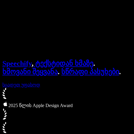
ბიზნესისთვის
Speechify ბიზნესისა და EDU-სთვის
Speechify Work-ზე წვდომა
Speechify DSA-სთვის
SIMBA ხმოვანი აგენტები
Speechify
,
ტექსტიდან ხმაზე
.
Speechify დეველოპერებისთვის
ხმოვანი შეყვანა
.
სწრაფი პასუხები
.
სცადეთ უფასოდ
2025 წლის Apple Design Award