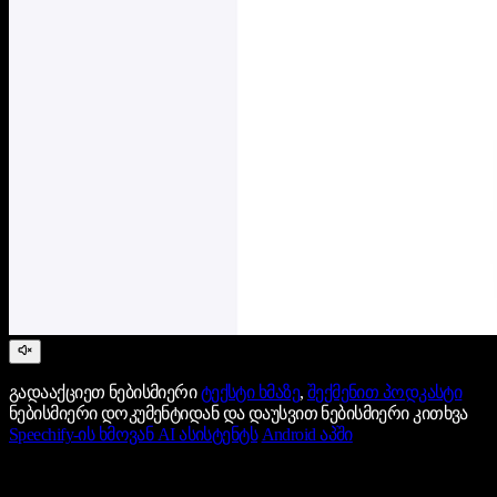
გადააქციეთ ნებისმიერი
ტექსტი ხმაზე
,
შექმენით პოდკასტი
ნებისმიერი დოკუმენტიდან და დაუსვით ნებისმიერი კითხვა
Speechify-ის ხმოვან AI ასისტენტს
Android აპში