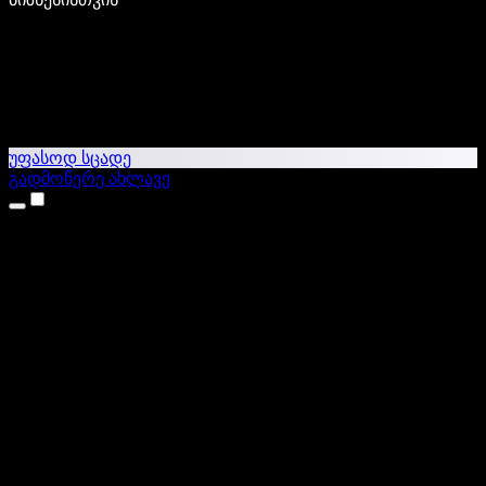
უფასოდ სცადე
გადმოწერე ახლავე
პროდუქტები
ტექსტი ხმაში
iPhone & iPad აპები
Android აპი
Chrome გაფართოება