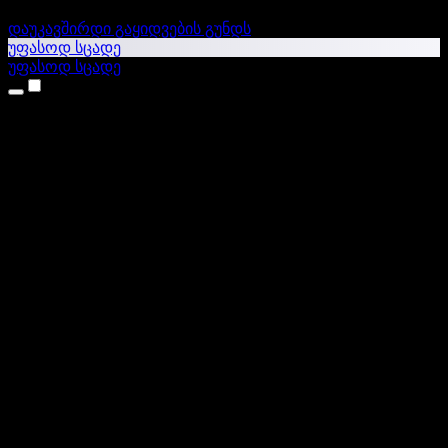
დაუკავშირდი გაყიდვების გუნდს
უფასოდ სცადე
უფასოდ სცადე
პროდუქტები
ტექსტი ხმაში
iPhone & iPad აპები
Android აპი
Chrome გაფართოება
Edge გაფართოება
ვებაპი
Mac აპი