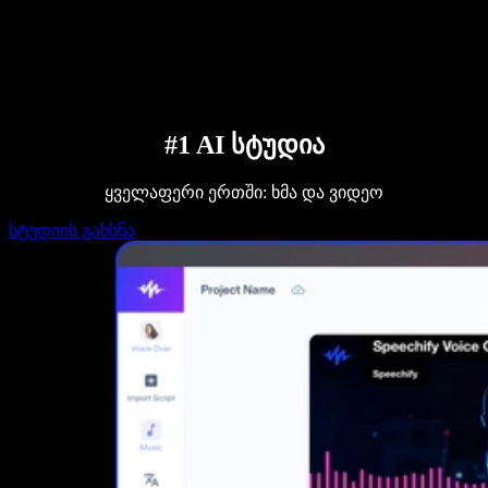
დაუკავშირდი გაყიდვების გუნდს
Speechify ბიზნესისა და EDU-სთვის
Speechify Work-ზე წვდომა
Speechify DSA-სთვის
SIMBA ხმოვანი აგენტები
Speechify დეველოპერებისთვის
#1 AI სტუდია
ყველაფერი ერთში: ხმა და ვიდეო
სტუდიის გახსნა