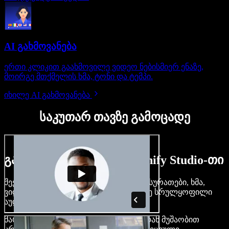
AI გახმოვანება
ერთი კლიკით გაახმოვილე ვიდეო ნებისმიერ ენაზე,
მოირგე მთქმელის ხმა, ტონი და ტემპი.
იხილე AI გახმოვანება
საკუთარ თავზე გამოცადე
გაიგე, რას შეძლებ Speechify Studio-თი
შექმენი გახმოვანება, დაამატე უფასო სურათები, ხმა,
ვიდეო, დააკლონირე შენი ხმა — ააწყე სრულყოფილი
აუდიო-ვიდეო პროექტები.
მარტივი ინტერფეისით და ბრაუზერიდან მუშაობით