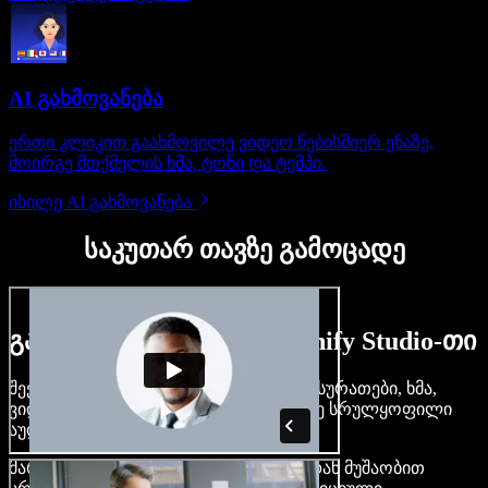
AI გახმოვანება
ერთი კლიკით გაახმოვილე ვიდეო ნებისმიერ ენაზე,
მოირგე მთქმელის ხმა, ტონი და ტემპი.
იხილე AI გახმოვანება
საკუთარ თავზე გამოცადე
გაიგე, რას შეძლებ Speechify Studio-თი
შექმენი გახმოვანება, დაამატე უფასო სურათები, ხმა,
ვიდეო, დააკლონირე შენი ხმა — ააწყე სრულყოფილი
აუდიო-ვიდეო პროექტები.
მარტივი ინტერფეისით და ბრაუზერიდან მუშაობით