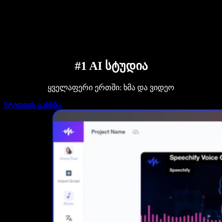
დაუკავშირდი გაყიდვების გუნდს
Speechify ბიზნესისა და EDU-სთვის
Speechify Work-ზე წვდომა
Speechify DSA-სთვის
SIMBA ხმოვანი აგენტები
Speechify დეველოპერებისთვის
#1 AI სტუდია
ყველაფერი ერთში: ხმა და ვიდეო
სტუდიის გახსნა