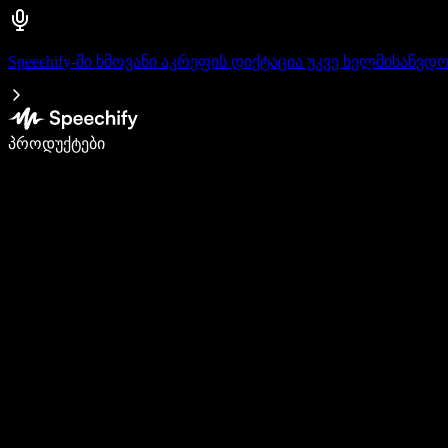
Speechify-ში ხმოვანი აკრეფის დიქტაცია უკვე ხელმისაწვდ
დაწერე 5-ჯერ სწრაფად ხმით კარნახით
პროდუქტები
გაიგე მეტი