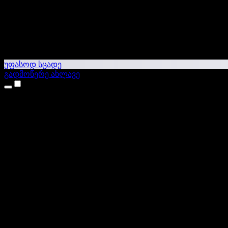
უფასოდ სცადე
გადმოწერე ახლავე
პროდუქტები
ტექსტი ხმაში
iPhone & iPad აპები
Android აპი
Chrome გაფართოება