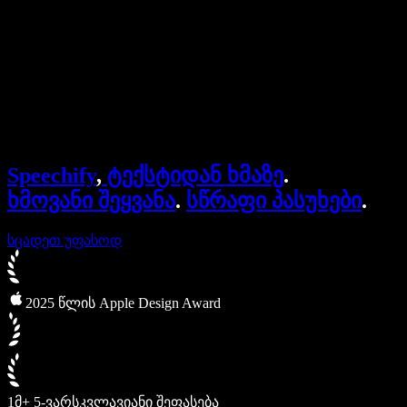
Speechify ბიზნესისა და EDU-სთვის
Speechify Work-ზე წვდომა
Speechify DSA-სთვის
SIMBA ხმოვანი აგენტები
Speechify
,
ტექსტიდან ხმაზე
.
Speechify დეველოპერებისთვის
ხმოვანი შეყვანა
.
სწრაფი პასუხები
.
სცადეთ უფასოდ
2025 წლის Apple Design Award
1მ+ 5-ვარსკვლავიანი შეფასება