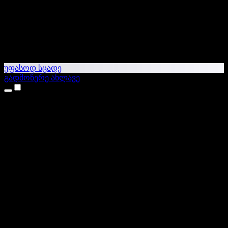
უფასოდ სცადე
გადმოწერე ახლავე
პროდუქტები
ტექსტი ხმაში
iPhone & iPad აპები
Android აპი
Chrome გაფართოება