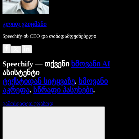
კლიფ ვაიცმანი
Speechify-ის CEO და თანადამფუძნებელი
Speechify — თქვენი
ხმოვანი AI
ასისტენტი
ტექსტიდან სიტყვაზე
.
ხმოვანი
აკრეფა
.
სწრაფი პასუხები
.
გამოსცადეთ უფასოდ