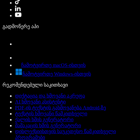
გადმოწერე აპი
ჩამოტვირთე macOS-ისთვის
ჩამოტვირთე Windows-ისთვის
რეკომენდებული საკითხავი
დიქტაცია და ხმოვანი აკრეფა
AI ხმოვანი ასისტენტი
PDF-ის ტექსტის გახმოვანება Android-ზე
ტექსტის ხმოვანი წამკითხველი
ქალის ხმის გენერატორი
მამაკაცის ხმის გენერატორი
დისლექსიისთვის საუკეთესო წამკითხველი
პროგრამები