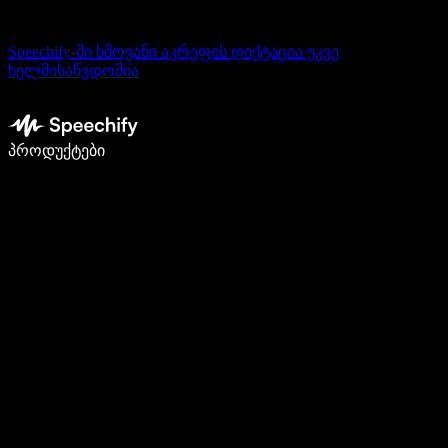
Speechify-ში ხმოვანი აკრეფის დიქტაცია უკვე
ხელმისაწვდომია
დაწერე 5-ჯერ სწრაფად ხმით კარნახით
პროდუქტები
გაიგე მეტი