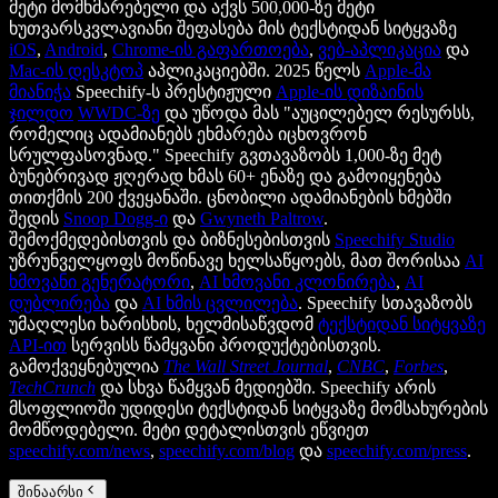
მეტი მომხმარებელი და აქვს 500,000-ზე მეტი
ხუთვარსკვლავიანი შეფასება მის ტექსტიდან სიტყვაზე
iOS
,
Android
,
Chrome-ის გაფართოება
,
ვებ-აპლიკაცია
და
Mac-ის დესკტოპ
აპლიკაციებში. 2025 წელს
Apple-მა
მიანიჭა
Speechify-ს პრესტიჟული
Apple-ის დიზაინის
ჯილდო
WWDC-ზე
და უწოდა მას "აუცილებელ რესურსს,
რომელიც ადამიანებს ეხმარება იცხოვრონ
სრულფასოვნად." Speechify გვთავაზობს 1,000-ზე მეტ
ბუნებრივად ჟღერად ხმას 60+ ენაზე და გამოიყენება
თითქმის 200 ქვეყანაში. ცნობილი ადამიანების ხმებში
შედის
Snoop Dogg-ი
და
Gwyneth Paltrow
.
შემოქმედებისთვის და ბიზნესებისთვის
Speechify Studio
უზრუნველყოფს მოწინავე ხელსაწყოებს, მათ შორისაა
AI
ხმოვანი გენერატორი
,
AI ხმოვანი კლონირება
,
AI
დუბლირება
და
AI ხმის ცვლილება
. Speechify სთავაზობს
უმაღლესი ხარისხის, ხელმისაწვდომ
ტექსტიდან სიტყვაზე
API-ით
სერვისს წამყვანი პროდუქტებისთვის.
გამოქვეყნებულია
The Wall Street Journal
,
CNBC
,
Forbes
,
TechCrunch
და სხვა წამყვან მედიებში. Speechify არის
მსოფლიოში უდიდესი ტექსტიდან სიტყვაზე მომსახურების
მომწოდებელი. მეტი დეტალისთვის ეწვიეთ
speechify.com/news
,
speechify.com/blog
და
speechify.com/press
.
შინაარსი