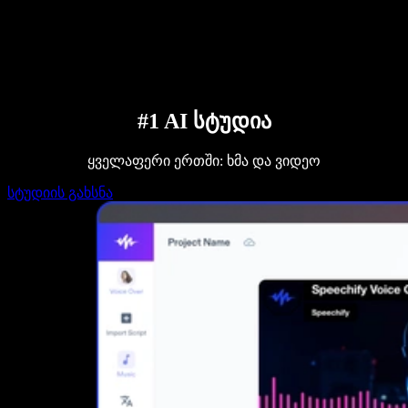
დაუკავშირდი გაყიდვების გუნდს
Speechify ბიზნესისა და EDU-სთვის
Speechify Work-ზე წვდომა
Speechify DSA-სთვის
SIMBA ხმოვანი აგენტები
Speechify დეველოპერებისთვის
#1 AI სტუდია
ყველაფერი ერთში: ხმა და ვიდეო
სტუდიის გახსნა