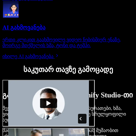
AI გახმოვანება
ერთი კლიკით გაახმოვილე ვიდეო ნებისმიერ ენაზე,
მოირგე მთქმელის ხმა, ტონი და ტემპი.
იხილე AI გახმოვანება
საკუთარ თავზე გამოცადე
გაიგე, რას შეძლებ Speechify Studio-თი
შექმენი გახმოვანება, დაამატე უფასო სურათები, ხმა,
ვიდეო, დააკლონირე შენი ხმა — ააწყე სრულყოფილი
აუდიო-ვიდეო პროექტები.
მარტივი ინტერფეისით და ბრაუზერიდან მუშაობით