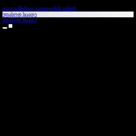
დაუკავშირდი გაყიდვების გუნდს
უფასოდ სცადე
უფასოდ სცადე
პროდუქტები
ტექსტი ხმაში
iPhone & iPad აპები
Android აპი
Chrome გაფართოება
Edge გაფართოება
ვებაპი
Mac აპი