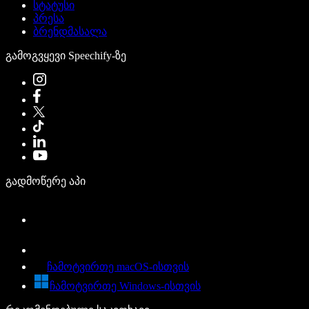
სტატუსი
პრესა
ბრენდმასალა
გამოგვყევი Speechify-ზე
გადმოწერე აპი
ჩამოტვირთე macOS-ისთვის
ჩამოტვირთე Windows-ისთვის