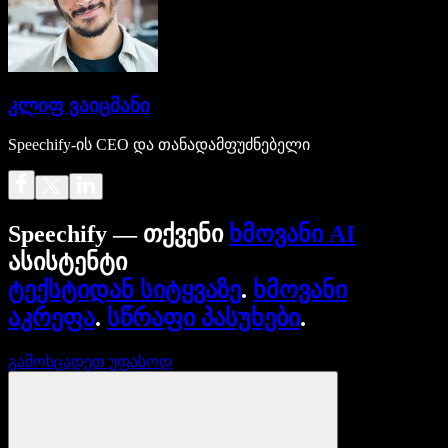
კლიფ ვაიცმანი
Speechify-ის CEO და თანადამფუძნებელი
Speechify — თქვენი
ხმოვანი AI
ასისტენტი
ტექსტიდან სიტყვაზე
.
ხმოვანი
აკრეფა
.
სწრაფი პასუხები
.
გამოსცადეთ უფასოდ