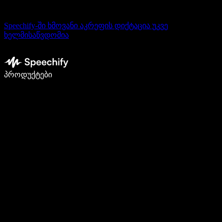
Speechify-ში ხმოვანი აკრეფის დიქტაცია უკვე
ხელმისაწვდომია
დაწერე 5-ჯერ სწრაფად ხმით კარნახით
პროდუქტები
გაიგე მეტი