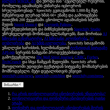
ჯილდო
WWDC-ზე
და უწოდა მას "აუცილებელ რესურსს,
რომელიც ადამიანებს ეხმარება იცხოვრონ
სრულფასოვნად." Speechify გვთავაზობს 1,000-ზე მეტ
ბუნებრივად ჟღერად ხმას 60+ ენაზე და გამოიყენება
თითქმის 200 ქვეყანაში. ცნობილი ადამიანების ხმებში
შედის
Snoop Dogg-ი
და
Gwyneth Paltrow
.
შემოქმედებისთვის და ბიზნესებისთვის
Speechify Studio
უზრუნველყოფს მოწინავე ხელსაწყოებს, მათ შორისაა
AI
ხმოვანი გენერატორი
,
AI ხმოვანი კლონირება
,
AI
დუბლირება
და
AI ხმის ცვლილება
. Speechify სთავაზობს
უმაღლესი ხარისხის, ხელმისაწვდომ
ტექსტიდან სიტყვაზე
API-ით
სერვისს წამყვანი პროდუქტებისთვის.
გამოქვეყნებულია
The Wall Street Journal
,
CNBC
,
Forbes
,
TechCrunch
და სხვა წამყვან მედიებში. Speechify არის
მსოფლიოში უდიდესი ტექსტიდან სიტყვაზე მომსახურების
მომწოდებელი. მეტი დეტალისთვის ეწვიეთ
speechify.com/news
,
speechify.com/blog
და
speechify.com/press
.
შინაარსი
რა არის ფონოლოგიური ცნობიერების უწყვეტობა?
ფონოლოგიური და ფონემური ცნობიერების ოთხი
ეტაპი
ფონემურ და ფონოლოგიურ ცნობიერებას შორის