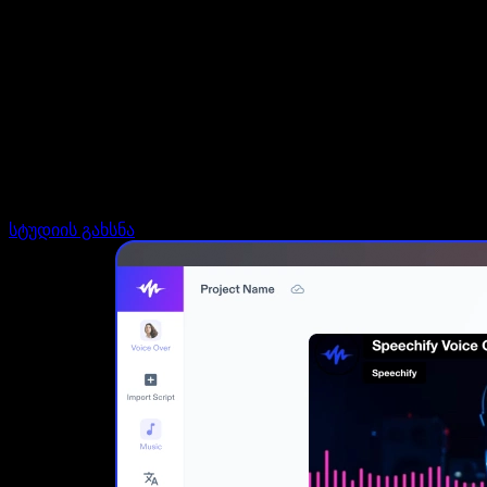
დაუკავშირდი გაყიდვების გუნდს
Speechify ბიზნესისა და EDU-სთვის
Speechify Work-ზე წვდომა
Speechify DSA-სთვის
SIMBA ხმოვანი აგენტები
Speechify დეველოპერებისთვის
სტუდიის გახსნა