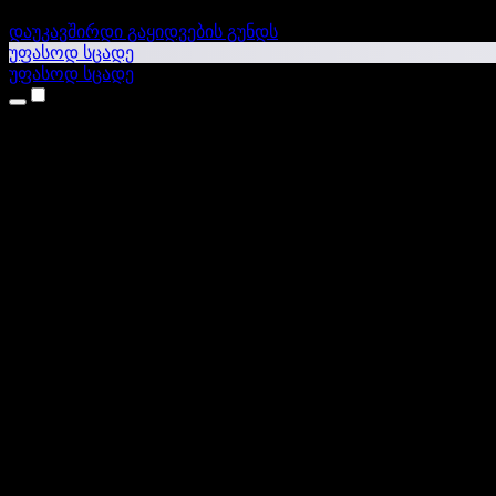
დაუკავშირდი გაყიდვების გუნდს
უფასოდ სცადე
უფასოდ სცადე
პროდუქტები
ტექსტი ხმაში
iPhone & iPad აპები
Android აპი
Chrome გაფართოება
Edge გაფართოება
ვებაპი
Mac აპი