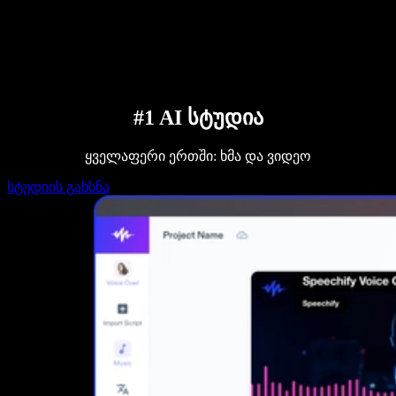
დაუკავშირდი გაყიდვების გუნდს
Speechify ბიზნესისა და EDU-სთვის
Speechify Work-ზე წვდომა
Speechify DSA-სთვის
SIMBA ხმოვანი აგენტები
Speechify დეველოპერებისთვის
#1 AI სტუდია
ყველაფერი ერთში: ხმა და ვიდეო
სტუდიის გახსნა