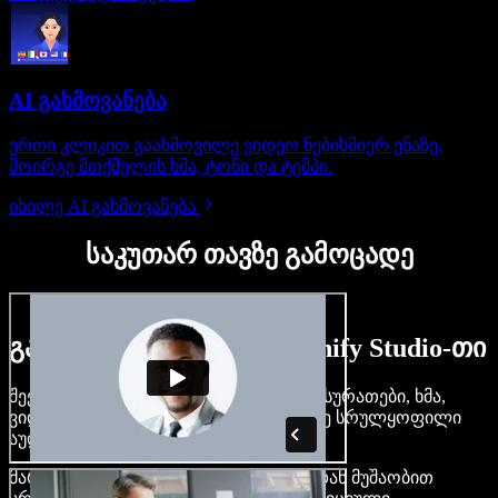
AI გახმოვანება
ერთი კლიკით გაახმოვილე ვიდეო ნებისმიერ ენაზე,
მოირგე მთქმელის ხმა, ტონი და ტემპი.
იხილე AI გახმოვანება
საკუთარ თავზე გამოცადე
გაიგე, რას შეძლებ Speechify Studio-თი
შექმენი გახმოვანება, დაამატე უფასო სურათები, ხმა,
ვიდეო, დააკლონირე შენი ხმა — ააწყე სრულყოფილი
აუდიო-ვიდეო პროექტები.
მარტივი ინტერფეისით და ბრაუზერიდან მუშაობით