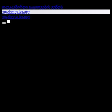
დაუკავშირდი გაყიდვების გუნდს
უფასოდ სცადე
უფასოდ სცადე
პროდუქტები
ტექსტი ხმაში
iPhone & iPad აპები
Android აპი
Chrome გაფართოება
Edge გაფართოება
ვებაპი
Mac აპი