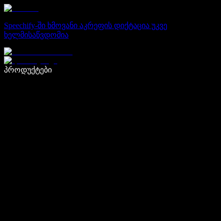
Speechify-ში ხმოვანი აკრეფის დიქტაცია უკვე
ხელმისაწვდომია
დაწერე 5-ჯერ სწრაფად ხმით კარნახით
პროდუქტები
გაიგე მეტი