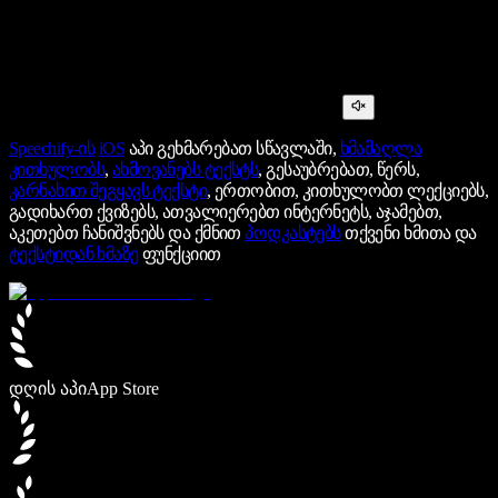
Speechify-ის
iOS
აპი გეხმარებათ სწავლაში,
ხმამაღლა
კითხულობს
,
ახმოვანებს ტექსტს
, გესაუბრებათ, წერს,
კარნახით შეგყავს ტექსტი
, ერთობით, კითხულობთ ლექციებს,
გადიხართ ქვიზებს, ათვალიერებთ ინტერნეტს, აჯამებთ,
აკეთებთ ჩანიშვნებს და ქმნით
პოდკასტებს
თქვენი ხმითა და
ტექსტიდან ხმაზე
ფუნქციით
დღის აპი
App Store