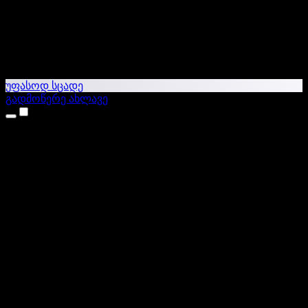
უფასოდ სცადე
გადმოწერე ახლავე
პროდუქტები
ტექსტი ხმაში
iPhone & iPad აპები
Android აპი
Chrome გაფართოება
Edge გაფართოება
ვებაპი