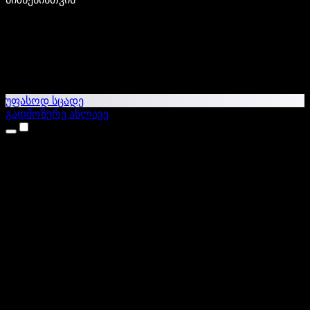
უფასოდ სცადე
გადმოწერე ახლავე
პროდუქტები
ტექსტი ხმაში
iPhone & iPad აპები
Android აპი
Chrome გაფართოება