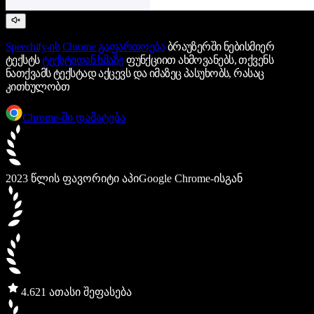
Speechify-ის
Chrome გაფართოება
ბრაუზერში ნებისმიერ
ტექსტს
ტექსტიდან ხმაზე
ფუნქციით ახმოვანებს, თქვენს
ნათქვამს ტექსტად აქცევს და იმაზეც პასუხობს, რასაც
კითხულობთ
Chrome-ში დამატება
2023 წლის ფავორიტი აპი
Google Chrome-ისგან
4.6
21 ათასი შეფასება