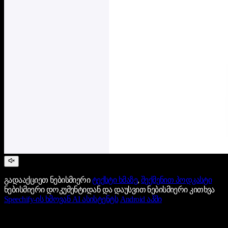
გადააქციეთ ნებისმიერი
ტექსტი ხმაზე
,
შექმენით პოდკასტი
ნებისმიერი დოკუმენტიდან და დაუსვით ნებისმიერი კითხვა
Speechify-ის ხმოვან AI ასისტენტს
Android აპში