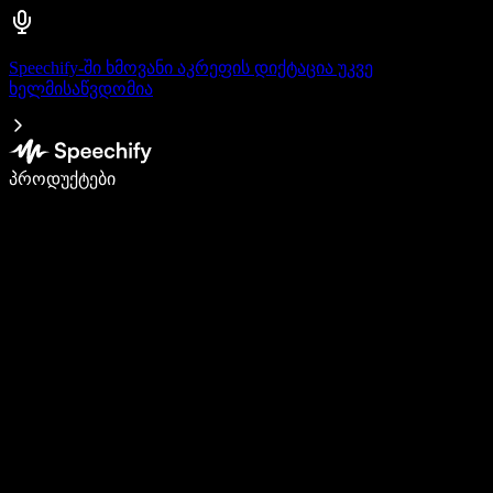
Speechify-ში ხმოვანი აკრეფის დიქტაცია უკვე
ხელმისაწვდომია
დაწერე 5-ჯერ სწრაფად ხმით კარნახით
პროდუქტები
გაიგე მეტი