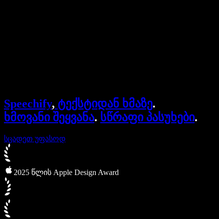
ბიზნესისთვის
Speechify ბიზნესისა და EDU-სთვის
Speechify Work-ზე წვდომა
Speechify DSA-სთვის
SIMBA ხმოვანი აგენტები
Speechify
,
ტექსტიდან ხმაზე
.
Speechify დეველოპერებისთვის
ხმოვანი შეყვანა
.
სწრაფი პასუხები
.
სცადეთ უფასოდ
2025 წლის Apple Design Award