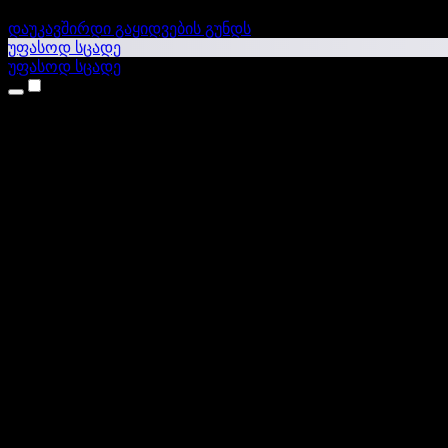
დაუკავშირდი გაყიდვების გუნდს
უფასოდ სცადე
უფასოდ სცადე
პროდუქტები
ტექსტი ხმაში
iPhone & iPad აპები
Android აპი
Chrome გაფართოება
Edge გაფართოება
ვებაპი
Mac აპი