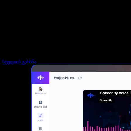
დაუკავშირდი გაყიდვების გუნდს
Speechify ბიზნესისა და EDU-სთვის
Speechify Work-ზე წვდომა
Speechify DSA-სთვის
SIMBA ხმოვანი აგენტები
Speechify დეველოპერებისთვის
სტუდიის გახსნა