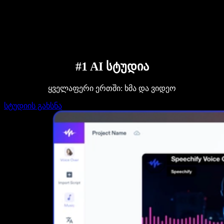
დაუკავშირდი გაყიდვების გუნდს
Speechify ბიზნესისა და EDU-სთვის
Speechify Work-ზე წვდომა
Speechify DSA-სთვის
SIMBA ხმოვანი აგენტები
Speechify დეველოპერებისთვის
#1 AI სტუდია
ყველაფერი ერთში: ხმა და ვიდეო
სტუდიის გახსნა