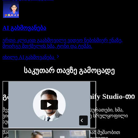
AI გახმოვანება
ერთი კლიკით გაახმოვილე ვიდეო ნებისმიერ ენაზე,
მოირგე მთქმელის ხმა, ტონი და ტემპი.
იხილე AI გახმოვანება
საკუთარ თავზე გამოცადე
გაიგე, რას შეძლებ Speechify Studio-თი
შექმენი გახმოვანება, დაამატე უფასო სურათები, ხმა,
ვიდეო, დააკლონირე შენი ხმა — ააწყე სრულყოფილი
აუდიო-ვიდეო პროექტები.
მარტივი ინტერფეისით და ბრაუზერიდან მუშაობით