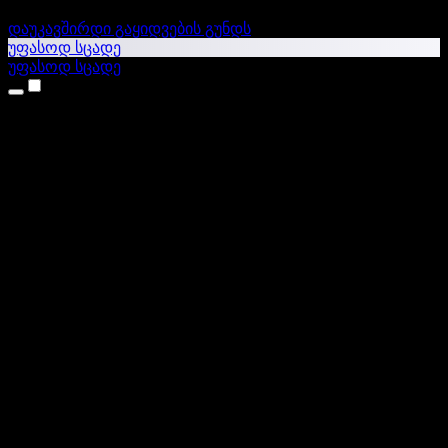
დაუკავშირდი გაყიდვების გუნდს
უფასოდ სცადე
უფასოდ სცადე
პროდუქტები
ტექსტი ხმაში
iPhone & iPad აპები
Android აპი
Chrome გაფართოება
Edge გაფართოება
ვებაპი
Mac აპი