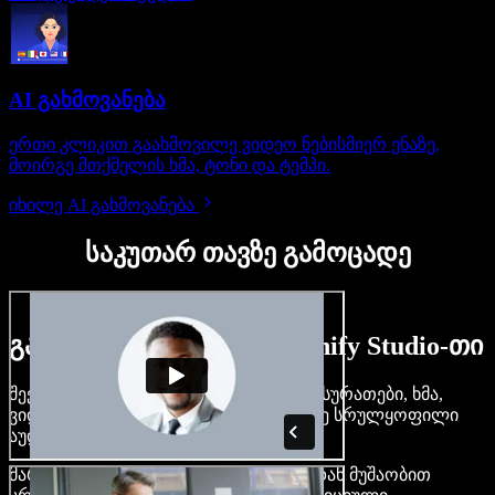
AI გახმოვანება
ერთი კლიკით გაახმოვილე ვიდეო ნებისმიერ ენაზე,
მოირგე მთქმელის ხმა, ტონი და ტემპი.
იხილე AI გახმოვანება
საკუთარ თავზე გამოცადე
გაიგე, რას შეძლებ Speechify Studio-თი
შექმენი გახმოვანება, დაამატე უფასო სურათები, ხმა,
ვიდეო, დააკლონირე შენი ხმა — ააწყე სრულყოფილი
აუდიო-ვიდეო პროექტები.
მარტივი ინტერფეისით და ბრაუზერიდან მუშაობით