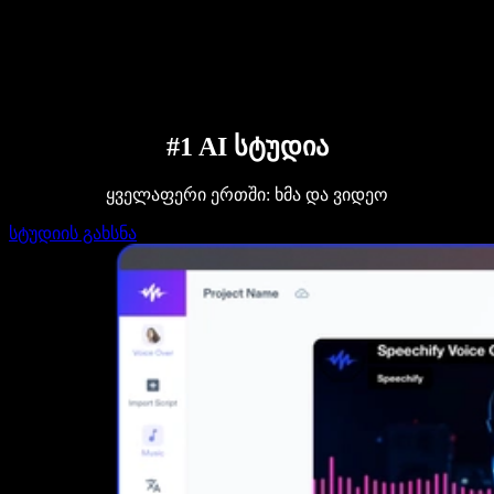
დაუკავშირდი გაყიდვების გუნდს
Speechify ბიზნესისა და EDU-სთვის
Speechify Work-ზე წვდომა
Speechify DSA-სთვის
SIMBA ხმოვანი აგენტები
Speechify დეველოპერებისთვის
#1 AI სტუდია
ყველაფერი ერთში: ხმა და ვიდეო
სტუდიის გახსნა