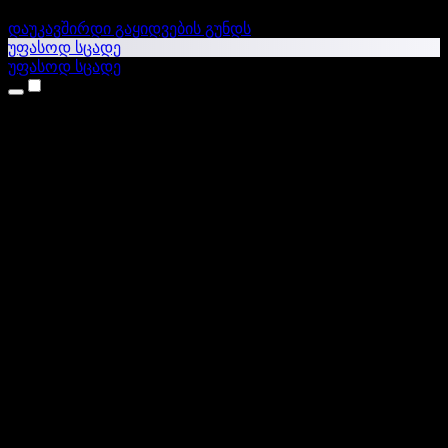
დაუკავშირდი გაყიდვების გუნდს
უფასოდ სცადე
უფასოდ სცადე
პროდუქტები
ტექსტი ხმაში
iPhone & iPad აპები
Android აპი
Chrome გაფართოება
Edge გაფართოება
ვებაპი
Mac აპი