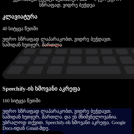
სწრაფად, ვიდრე ბეჭდვა
კლავიატურა
40 სიტყვა წუთში
უ
ფ
რ
ო
ს
წ
რ
ა
ფ
ა
დ
ლ
ა
პ
ა
რ
ა
კ
ო
ბ
თ
,
ვ
ი
დ
რ
ე
ბ
ე
ჭ
დ
ა
ვ
თ
.
ს
ა
მ
ი
დ
ა
ნ
ხ
უ
თ
ჯ
ე
რ
,
მ
ა
რ
თ
ლ
ა
Speechify-ის ხმოვანი აკრეფა
160 სიტყვა წუთში
უ
ფ
რ
ო
ს
წ
რ
ა
ფ
ა
დ
ლ
ა
პ
ა
რ
ა
კ
ო
ბ
თ
,
ვ
ი
დ
რ
ე
ბ
ე
ჭ
დ
ა
ვ
თ
.
ს
ა
მ
ი
დ
ა
ნ
ხ
უ
თ
ჯ
ე
რ
,
მ
ა
რ
თ
ლ
ა
.
დ
ა
ე
ს
მ
ნ
ი
შ
ვ
ნ
ე
ლ
ო
ვ
ა
ნ
ი
ა
.
უ
ბ
რ
ა
ლ
ო
დ
თ
ქ
ვ
ი
თ
.
S
p
e
e
c
h
i
f
y
-
ი
ს
ხ
მ
ო
ვ
ა
ნ
ი
ა
კ
რ
ე
ფ
ა
.
G
o
o
g
l
e
D
o
c
s
-
ი
დ
ა
ნ
G
m
a
i
l
-
მ
დ
ე
.