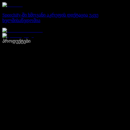
Speechify-ში ხმოვანი აკრეფის დიქტაცია უკვე
ხელმისაწვდომია
დაწერე 5-ჯერ სწრაფად ხმით კარნახით
პროდუქტები
გაიგე მეტი