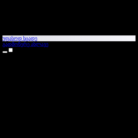
უფასოდ სცადე
გადმოწერე ახლავე
პროდუქტები
ტექსტი ხმაში
iPhone & iPad აპები
Android აპი
Chrome გაფართოება
Edge გაფართოება
ვებაპი