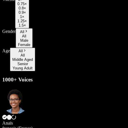
0.75×
0.8×
0.9×
1×
1.25×
1.5×
Gender
All
All
Male
Female
Age
All
All
Middle Aged
Senior
Young Adult
1000+ Voices
Anaïs