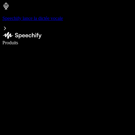
Speechify lance la dictée vocale
Écrivez 5× plus vite grâce à la dictée vocale
Produits
En savoir plus