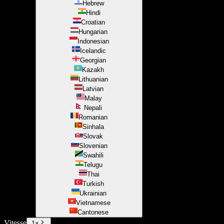
Hebrew
Hindi
Croatian
Hungarian
Indonesian
Icelandic
Georgian
Kazakh
Lithuanian
Latvian
Malay
Nepali
Romanian
Sinhala
Slovak
Slovenian
Swahili
Telugu
Thai
Turkish
Ukrainian
Vietnamese
Cantonese
Vitesse
1
×