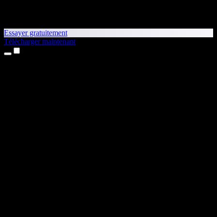
Essayer gratuitement
Télécharger maintenant
Produits
Synthèse vocale
Apps iPhone et iPad
App Android
Extension Chrome
Extension Edge
Application web
App Mac
App Windows