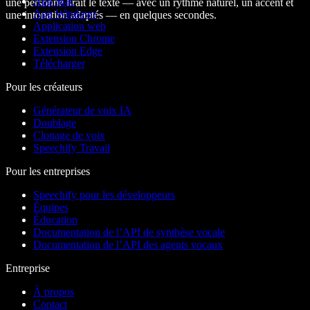
App Mac
une personne lirait le texte — avec un rythme naturel, un accent et
App Windows
une intonation adaptés — en quelques secondes.
Application web
Extension Chrome
Extension Edge
Télécharger
Pour les créateurs
Générateur de voix IA
Doublage
Clonage de voix
Speechify Travail
Pour les entreprises
Speechify pour les développeurs
Équipes
Éducation
Documentation de l’API de synthèse vocale
Documentation de l’API des agents vocaux
Entreprise
À propos
Contact