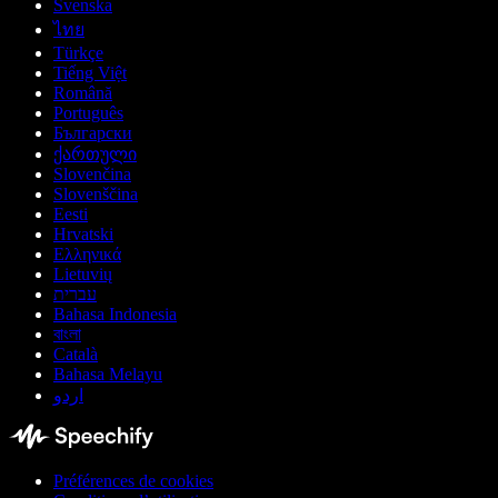
Svenska
ไทย
Türkçe
Tiếng Việt
Română
Português
Български
ქართული
Slovenčina
Slovenščina
Eesti
Hrvatski
Ελληνικά
Lietuvių
עברית
Bahasa Indonesia
বাংলা
Català
Bahasa Melayu
اردو
Préférences de cookies