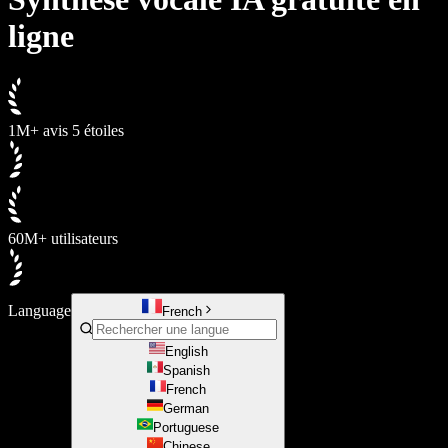
ligne
1M+ avis 5 étoiles
60M+ utilisateurs
Language
French
English
Spanish
French
German
Portuguese
Chinese