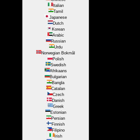
Italian
Tamil
Japanese
Dutch
Korean
Arabic
Russian
Urdu
Norwegian Bokmål
Polish
Swedish
Afrikaans
Bulgarian
Bangla
Catalan
Czech
Danish
Greek
Estonian
Persian
Finnish
Filipino
Irish