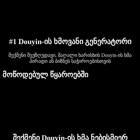
დაუკავშირდი გაყიდვების გუნდს
Speechify ბიზნესისა და EDU-სთვის
Speechify Work-ზე წვდომა
Speechify DSA-სთვის
SIMBA ხმოვანი აგენტები
Speechify დეველოპერებისთვის
#1 Douyin-ის ხმოვანი გენერატორი
შექმენი შეუზღუდავი, მაღალი ხარისხის Douyin-ის ხმა
პირადი ან ბიზნეს საჭიროებისთვის
მოწოდებულ წყაროებში
შექმენი Douyin-ის ხმა ნებისმიერ