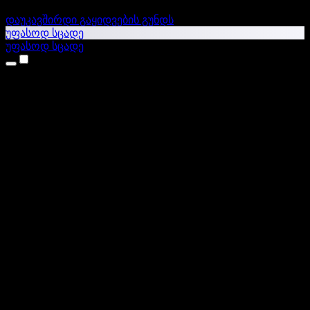
დაუკავშირდი გაყიდვების გუნდს
უფასოდ სცადე
უფასოდ სცადე
პროდუქტები
ტექსტი ხმაში
iPhone & iPad აპები
Android აპი
Chrome გაფართოება
Edge გაფართოება
ვებაპი
Mac აპი