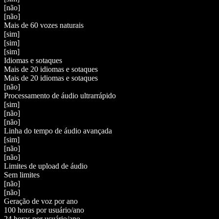
[não]
[não]
Mais de 60 vozes naturais
[sim]
[sim]
[sim]
Idiomas e sotaques
Mais de 20 idiomas e sotaques
Mais de 20 idiomas e sotaques
[não]
Processamento de áudio ultrarrápido
[sim]
[não]
[não]
Linha do tempo de áudio avançada
[sim]
[não]
[não]
Limites de upload de áudio
Sem limites
[não]
[não]
Geração de voz por ano
100 horas por usuário/ano
24 horas por usuário/ano