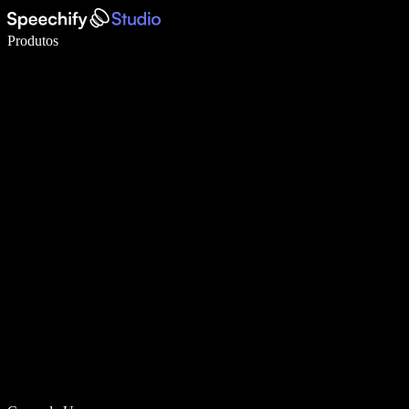
Escreva 5× mais rápido com digitação por voz
Produtos
Saiba mais