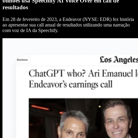
bilhões usa Speechify AI Voice Over em call de
resultados
Em 28 de fevereiro de 2023, a Endeavor (NYSE: EDR) fez história
ao apresentar sua call anual de resultados utilizando uma narração
com voz de IA da Speechify.