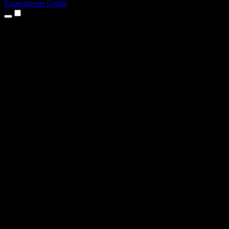
Experimente Grátis
Produtos
Texto para Fala
Apps para iPhone e iPad
App para Android
Extensão para Chrome
Extensão para Edge
App Web
App para Mac
App para Windows
Gerador de Voz com IA
Dublagem de Voz
Dublagem