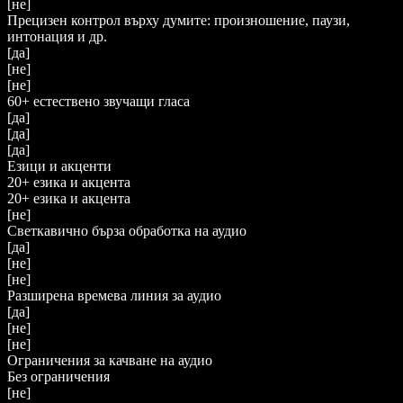
[не]
Прецизен контрол върху думите: произношение, паузи,
интонация и др.
[да]
[не]
[не]
60+ естествено звучащи гласа
[да]
[да]
[да]
Езици и акценти
20+ езика и акцента
20+ езика и акцента
[не]
Светкавично бърза обработка на аудио
[да]
[не]
[не]
Разширена времева линия за аудио
[да]
[не]
[не]
Ограничения за качване на аудио
Без ограничения
[не]