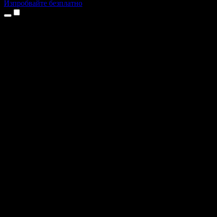
Изпробвайте безплатно
Продукти
Текст в реч
Приложения за iPhone и iPad
Приложение за Android
Разширение за Chrome
Разширение за Edge
Уеб приложение
Приложение за Mac
Приложение за Windows
AI генератор на глас
Гласов запис
Дублаж