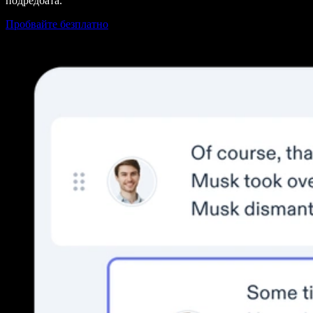
подредбата.
Пробвайте безплатно