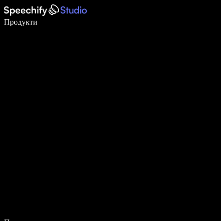
Пишете 5× по-бързо с гласово въвеждане
Продукти
Научете повече