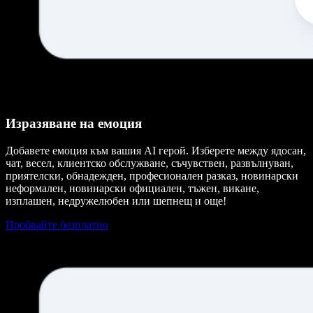
Изразяване на емоция
Добавете емоция към вашия AI герой. Изберете между ядосан,
чат, весел, клиентско обслужване, съчувствен, развълнуван,
приятелски, обнадежден, професионален разказ, новинарски
неформален, новинарски официален, тъжен, викане,
изплашен, недружелюбен или шепнещ и още!
Пробвайте безплатно