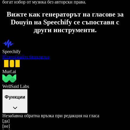
богат избор от музика без авторски права.
Вижте как генераторът на гласове за
Douyin на Speechify се съпоставя с
други инструменти.
Speechify
Изпробвайте безплатно
Murf.ai
WellSaid Labs
Функции
Незабавна обратна връзка при редакция на гласа
[да]
[не]