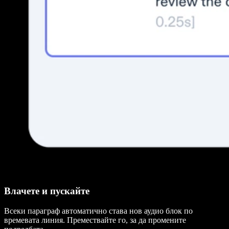
Влачете и пускайте
Всеки параграф автоматично става нов аудио блок по
времевата линия. Премествайте го, за да промените