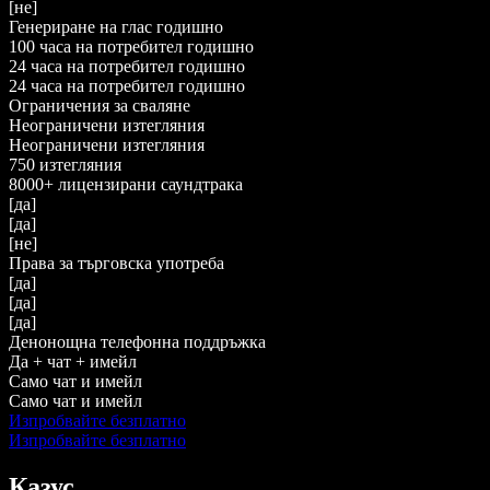
[не]
Генериране на глас годишно
100 часа на потребител годишно
24 часа на потребител годишно
24 часа на потребител годишно
Ограничения за сваляне
Неограничени изтегляния
Неограничени изтегляния
750 изтегляния
8000+ лицензирани саундтрака
[да]
[да]
[не]
Права за търговска употреба
[да]
[да]
[да]
Денонощна телефонна поддръжка
Да + чат + имейл
Само чат и имейл
Само чат и имейл
Изпробвайте безплатно
Изпробвайте безплатно
Казус