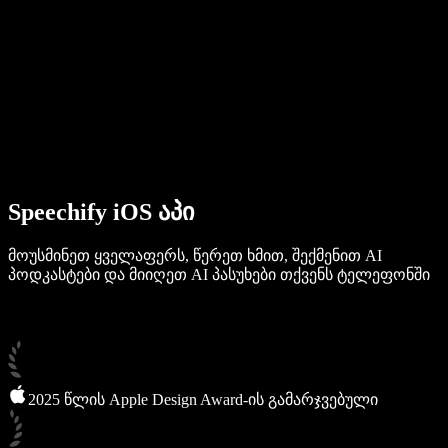
ბიზნესისთვის
Speechify ბიზნესისა და EDU-სთვის
Speechify Work-ზე წვდომა
Speechify DSA-სთვის
SIMBA ხმოვანი აგენტები
Speechify iOS აპი
Speechify დეველოპერებისთვის
მოუსმინეთ ყველაფერს, წერეთ ხმით, შექმენით AI
პოდკასტები და მიიღეთ AI პასუხები თქვენს ტელეფონში
2025 წლის Apple Design Award-ის გამარჯვებული