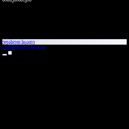
უფასოდ სცადე
გადმოწერე ახლავე
პროდუქტები
ტექსტი ხმაში
iPhone & iPad აპები
Android აპი
Chrome გაფართოება