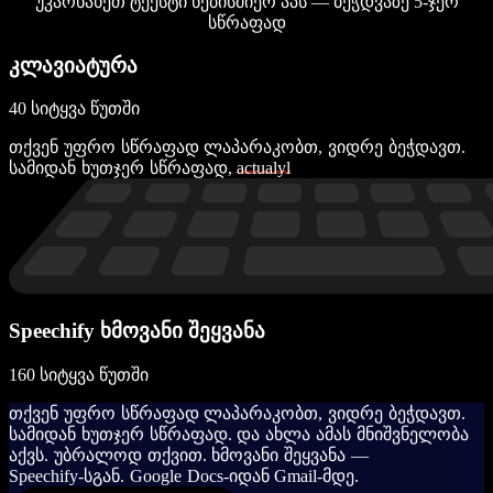
უკარნახეთ ტექსტი ნებისმიერ აპს — ბეჭდვაზე 5-ჯერ
სწრაფად
კლავიატურა
40 სიტყვა წუთში
თ
ქ
ვ
ე
ნ
უ
ფ
რ
ო
ს
წ
რ
ა
ფ
ა
დ
ლ
ა
პ
ა
რ
ა
კ
ო
ბ
თ
,
ვ
ი
დ
რ
ე
ბ
ე
ჭ
დ
ა
ვ
თ
.
ს
ა
მ
ი
დ
ა
ნ
ხ
უ
თ
ჯ
ე
რ
ს
წ
რ
ა
ფ
ა
დ
,
a
c
t
u
a
l
y
l
Speechify ხმოვანი შეყვანა
160 სიტყვა წუთში
თ
ქ
ვ
ე
ნ
უ
ფ
რ
ო
ს
წ
რ
ა
ფ
ა
დ
ლ
ა
პ
ა
რ
ა
კ
ო
ბ
თ
,
ვ
ი
დ
რ
ე
ბ
ე
ჭ
დ
ა
ვ
თ
.
ს
ა
მ
ი
დ
ა
ნ
ხ
უ
თ
ჯ
ე
რ
ს
წ
რ
ა
ფ
ა
დ
.
დ
ა
ა
ხ
ლ
ა
ა
მ
ა
ს
მ
ნ
ი
შ
ვ
ნ
ე
ლ
ო
ბ
ა
ა
ქ
ვ
ს
.
უ
ბ
რ
ა
ლ
ო
დ
თ
ქ
ვ
ი
თ
.
ხ
მ
ო
ვ
ა
ნ
ი
შ
ე
ყ
ვ
ა
ნ
ა
—
S
p
e
e
c
h
i
f
y
-
ს
გ
ა
ნ
.
G
o
o
g
l
e
D
o
c
s
-
ი
დ
ა
ნ
G
m
a
i
l
-
მ
დ
ე
.