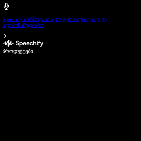
Speechify-ში ხმოვანი აკრეფის დიქტაცია უკვე
ხელმისაწვდომია
დაწერე 5-ჯერ სწრაფად ხმით კარნახით
პროდუქტები
გაიგე მეტი