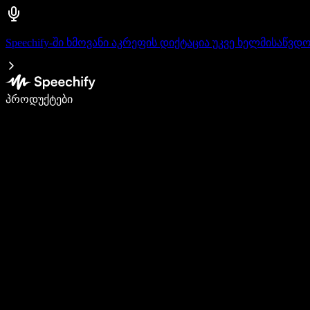
Speechify-ში ხმოვანი აკრეფის დიქტაცია უკვე ხელმისაწვდ
დაწერე 5-ჯერ სწრაფად ხმით კარნახით
პროდუქტები
გაიგე მეტი