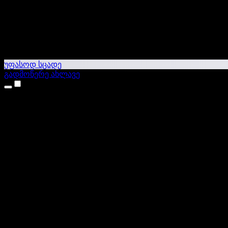
უფასოდ სცადე
გადმოწერე ახლავე
პროდუქტები
ტექსტი ხმაში
iPhone & iPad აპები
Android აპი
Chrome გაფართოება