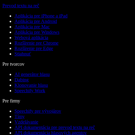
Prevod textu na reč
Aplikácia pre iPhone a iPad
Aplikácia pre Android
Aplikácia pre Mac
Aplikácia pre Windows
Webová aplikácia
Rozšírenie pre Chrome
Rozšírenie pre Edge
Stiahnuť
Pre tvorcov
AI generátor hlasu
Dabing
Klonovanie hlasu
Speechify Work
Pre firmy
Speechify pre vývojárov
Tímy
Vzdelávanie
API dokumentácia pre prevod textu na reč
API dokumentácia hlasových agentov