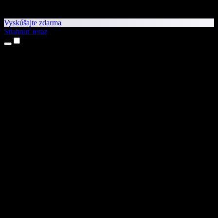
Vyskúšajte zdarma
Stiahnuť teraz
Produkty
Prevod textu na reč
Aplikácie pre iPhone a iPad
Aplikácia pre Android
Rozšírenie pre Chrome
Rozšírenie pre Edge
Webová aplikácia
Aplikácia pre Mac
Aplikácia pre Windows
AI generátor hlasu
Voice over
Dabing
Klonovanie hlasu