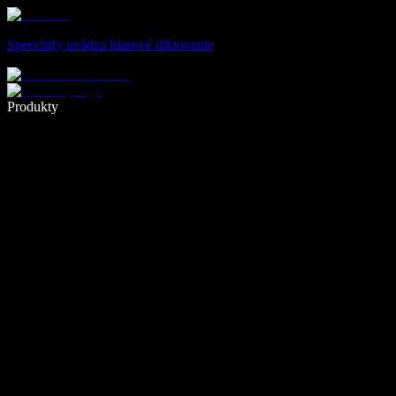
Speechify uvádza hlasové diktovanie
Píšte 5× rýchlejšie pomocou hlasového diktovania
Produkty
Zistiť viac