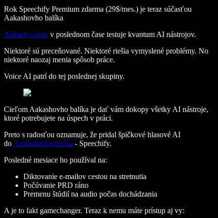
Rok Speechify Premium zdarma (29$/mes.) je teraz súčasťou
Aakashovho balíka
Aakash Gupta
v poslednom čase testuje kvantum AI nástrojov.
Niektoré sú preceňované. Niektoré riešia vymyslené problémy. No
niektoré naozaj menia spôsob práce.
Voice AI patrí do tej poslednej skupiny.
Cieľom Aakashovho balíka je dať vám dokopy všetky AI nástroje,
ktoré potrebujete na úspech v práci.
Preto s radosťou oznamuje, že pridal špičkové hlasové AI
do
Aakashovho balíka
- Speechify.
Posledné mesiace ho používal na:
Diktovanie e‑mailov cestou na stretnutia
Počúvanie PRD ráno
Premenu štúdií na audio počas dochádzania
A je to fakt gamechanger. Teraz k nemu máte prístup aj vy: