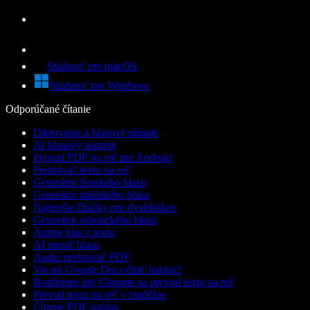
Stiahnuť pre macOS
Stiahnuť pre Windows
Odporúčané čítanie
Diktovanie a hlasové písanie
AI hlasový asistent
Prevod PDF na reč pre Android
Prehrávač textu na reč
Generátor ženského hlasu
Generátor mužského hlasu
Najlepšie čítačky pre dyslektikov
Generátor robotického hlasu
Anime hlas z textu
AI menič hlasu
Audio prehrávač PDF
Vie mi Google Docs čítať nahlas?
Rozšírenie pre Chrome na prevod textu na reč
Prevod textu na reč v hindčine
Čítanie PDF nahlas