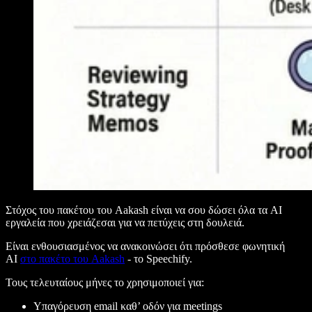
Στόχος του πακέτου του Aakash είναι να σου δώσει όλα τα AI
εργαλεία που χρειάζεσαι για να πετύχεις στη δουλειά.
Είναι ενθουσιασμένος να ανακοινώσει ότι πρόσθεσε φωνητική
AI
στο πακέτο του Aakash
- το Speechify.
Τους τελευταίους μήνες το χρησιμοποιεί για:
Υπαγόρευση email καθ’ οδόν για meetings