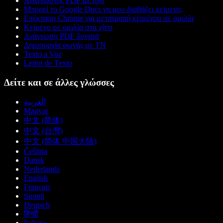
Αναγνώστης PDF με ήχο
Μπορεί το Google Docs να μου διαβάζει κείμενο;
Επέκταση Chrome για μετατροπή κειμένου σε ομιλία
Κείμενο σε ομιλία στα χίντι
Ανάγνωση PDF δυνατά
Δημιουργία φωνής με ΤΝ
Texto a Voz
Leitor de Texto
Δείτε και σε άλλες γλώσσες
العربية
Magyar
中文 (简体)
中文 (台灣)
中文 (简体 中国大陆)
Čeština
Dansk
Nederlands
English
Français
Suomi
Deutsch
हिन्दी
Italiano