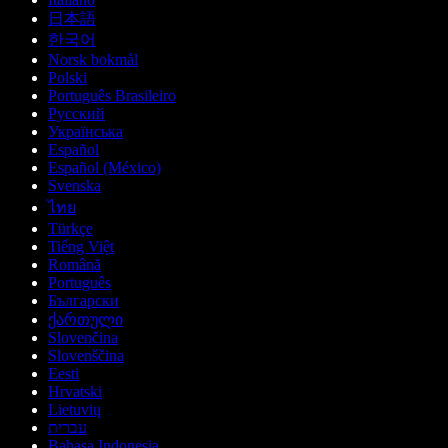
日本語
한국어
Norsk bokmål
Polski
Português Brasileiro
Русский
Українська
Español
Español (México)
Svenska
ไทย
Türkçe
Tiếng Việt
Română
Português
Български
ქართული
Slovenčina
Slovenščina
Eesti
Hrvatski
Lietuvių
עברית
Bahasa Indonesia