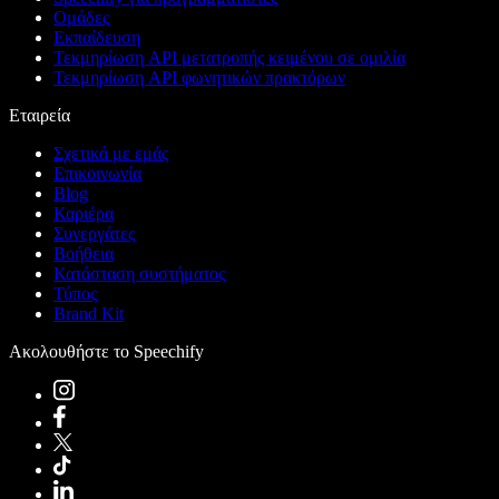
Ομάδες
Εκπαίδευση
Τεκμηρίωση API μετατροπής κειμένου σε ομιλία
Τεκμηρίωση API φωνητικών πρακτόρων
Εταιρεία
Σχετικά με εμάς
Επικοινωνία
Blog
Καριέρα
Συνεργάτες
Βοήθεια
Κατάσταση συστήματος
Τύπος
Brand Kit
Ακολουθήστε το Speechify