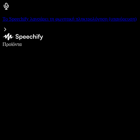
Το Speechify λανσάρει τη φωνητική πληκτρολόγηση (υπαγόρευση)
Γράψτε 5× πιο γρήγορα με φωνητική πληκτρολόγηση
Προϊόντα
Μάθετε περισσότερα