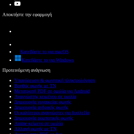
Αποκτήστε την εφαρμογή
Κατεβάστε το για macOS
Κατεβάστε το για Windows
Προτεινόμενη ανάγνωση
Υπαγόρευση & φωνητική πληκτρολόγηση
Βοηθός φωνής με ΤΝ
Μετατροπή PDF σε ομιλία για Android
Αναγνώστης κειμένου σε ομιλία
Δημιουργία γυναικείας φωνής
Δημιουργία ανδρικής φωνής
Οι καλύτεροι αναγνώστες για δυσλεξία
Δημιουργία ρομποτικής φωνής
Anime κείμενο σε ομιλία
Αλλαγή φωνής με ΤΝ