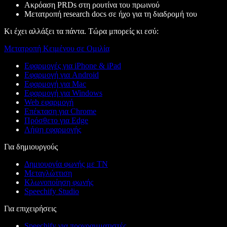
Ακρόαση PRDs στη ρουτίνα του πρωινού
Μετατροπή research docs σε ήχο για τη διαδρομή του
Κι έχει αλλάξει τα πάντα. Τώρα μπορείς κι εσύ:
Μετατροπή Κειμένου σε Ομιλία
Εφαρμογές για iPhone & iPad
Εφαρμογή για Android
Εφαρμογή για Mac
Εφαρμογή για Windows
Web εφαρμογή
Επέκταση για Chrome
Πρόσθετο για Edge
Λήψη εφαρμογής
Για δημιουργούς
Δημιουργία φωνής με ΤΝ
Μεταγλώττιση
Κλωνοποίηση φωνής
Speechify Studio
Για επιχειρήσεις
Speechify για προγραμματιστές