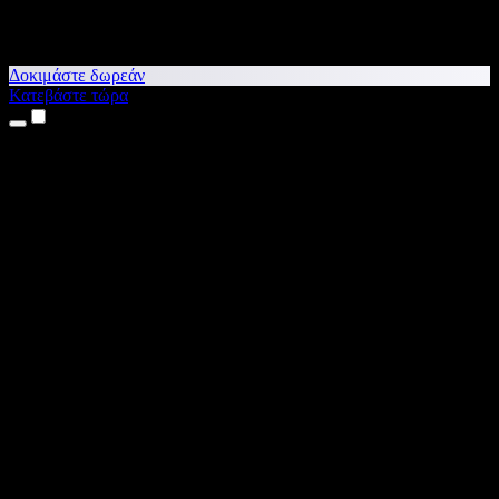
Δοκιμάστε δωρεάν
Κατεβάστε τώρα
Προϊόντα
Κείμενο σε Ομιλία
Εφαρμογές για iPhone & iPad
Εφαρμογή για Android
Επέκταση για Chrome
Επέκταση για Edge
Web εφαρμογή
Εφαρμογή για Mac
Εφαρμογή για Windows