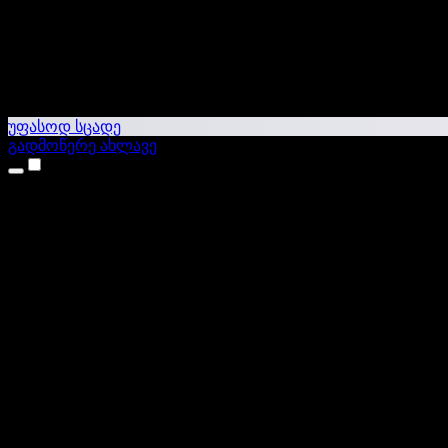
უფასოდ სცადე
გადმოწერე ახლავე
პროდუქტები
ტექსტი ხმაში
iPhone & iPad აპები
Android აპი
Chrome გაფართოება