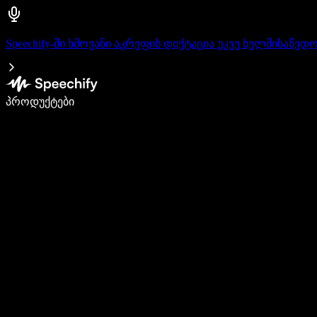
Speechify-ში ხმოვანი აკრეფის დიქტაცია უკვე ხელმისაწვდ
დაწერე 5-ჯერ სწრაფად ხმით კარნახით
პროდუქტები
გაიგე მეტი