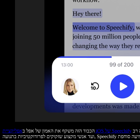
לשיפור חיי היומיום של מיליונים המסתמכים על עזרה שמיעתית לעיבוד טקסט - בין אם ללימודים, עבודה או שימוש אישי. מתלמידים עם חומר קריאה רב
אפליקציית iOS של Speechify
הכבוד הזה משקף את האמון של אפל ב