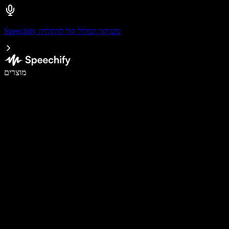
Speechify משיקה תמלול קול להקלדה
לכתוב פי 5 מהר יותר עם הכתבה קולית
מוצרים
למידע נוסף