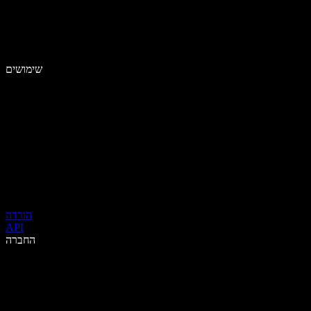
שימושים
הורדה
API
החברה