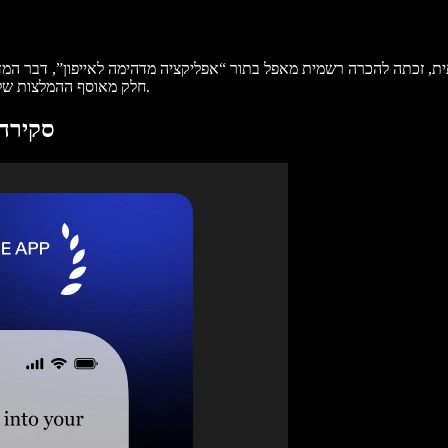
תית, זכתה להכרה רשמית מאפל בתור “אפליקציה מדהימה לאייפון”, דבר המ
חלק מאוסף ההמלצות של אפל ומציגה אפליקציות שמוסיפות ערך יוצא דופן לאקוסיסטם של האייפון.
סקירה 