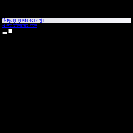
বিনামূল্যে ব্যবহার করে দেখুন
এখনই ডাউনলোড করুন
প্রোডাক্ট
টেক্সট টু স্পিচ
আইফোন ও আইপ্যাড অ্যাপ
অ্যান্ড্রয়েড অ্যাপ
ক্রোম এক্সটেনশন
এজ এক্সটেনশন
ওয়েব অ্যাপ
ম্যাক অ্যাপ
উইন্ডোজ অ্যাপ