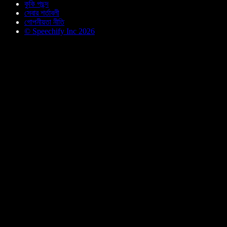
কুকি পছন্দ
সেবার শর্তাবলী
গোপনীয়তা নীতি
© Speechify Inc 2026