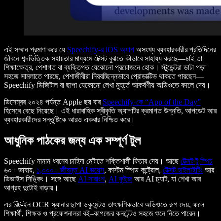
এই সম্মান প্রমাণ করে যে
Speechify-র iOS অ্যাপ
অসংখ্য ব্যবহারকারীর প্রতিদিনের
জীবনে শব্দভিত্তিক সহায়তার মাধ্যমে টেক্সট বুঝতে কীভাবে সাহায্য করছে—চাই তা
শিক্ষাক্ষেত্র, পেশাগত বা ব্যক্তিগত যেকোনো প্রয়োজনে হোক। স্টুডেন্টরা ডাটা পড়া
সহজে সামলাতে পারছে, পেশাজীবীরা নিরবচ্ছিন্নভাবে প্রোডাক্টিভ থাকতে পারছেন—
Speechify ডিজিটাল বা ছাপা যেকোনো লেখা মুহূর্তে আকর্ষণীয় অডিওতে বদলে দেয়।
ডিসেম্বর ২০২৪ পর্যন্ত Apple ছয় বার
Speechify-কে “App of the Day”
হিসেবে বেছে নিয়েছে। এই ধারাবাহিক স্বীকৃতি অ্যাপটির ক্রমাগত উন্নতি, আপডেট আর
ব্যবহারকারীদের সন্তুষ্টিকে আরও একবার নিশ্চিত করে।
আধুনিক পাঠকের জন্য এক সম্পূর্ণ টুল
Speechify নানান ধরনের চাহিদা মেটাতে শক্তিশালী ফিচার দেয়। আছে
টেক্সট টু স্পিচ
৬০+ ভাষায়,
১,০০০+ জীবন্ত AI ভয়েস
, কাস্টম স্পিড কন্ট্রোল,
টেক্সট হাইলাইটিং
আর
ডিভাইস সিঙ্কিং। সঙ্গে আছে
AI সারাংশ
,
AI কুইজ
আর AI চ্যাট, যা শেখা আর
আগ্রহ দুটোই বাড়ায়।
এর বিল্ট-ইন OCR স্ক্যানার ছাপা ডকুমেন্টও তাৎক্ষণিকভাবে অডিওতে রূপ দেয়, ফলে
শিক্ষার্থী, শিক্ষক ও প্রফেশনালরা বই–কাগজের কনটেন্টও সহজে শুনে নিতে পারেন।