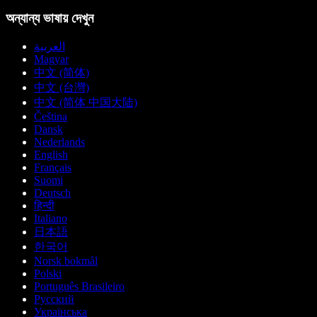
অন্যান্য ভাষায় দেখুন
العربية
Magyar
中文 (简体)
中文 (台灣)
中文 (简体 中国大陆)
Čeština
Dansk
Nederlands
English
Français
Suomi
Deutsch
हिन्दी
Italiano
日本語
한국어
Norsk bokmål
Polski
Português Brasileiro
Русский
Українська