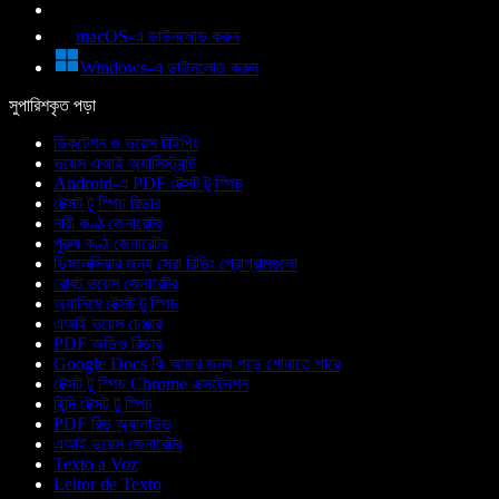
macOS-এ ডাউনলোড করুন
Windows-এ ডাউনলোড করুন
সুপারিশকৃত পড়া
ডিকটেশন ও ভয়েস টাইপিং
ভয়েস এআই অ্যাসিস্ট্যান্ট
Android-এ PDF টেক্সট টু স্পিচ
টেক্সট টু স্পিচ রিডার
নারী কণ্ঠ জেনারেটর
পুরুষ কণ্ঠ জেনারেটর
ডিসলেক্সিয়ার জন্য সেরা রিডিং প্রোগ্রামগুলো
রোবট ভয়েস জেনারেটর
অ্যানিমে টেক্সট টু স্পিচ
এআই ভয়েস চেঞ্জার
PDF অডিও রিডার
Google Docs কি আমার জন্য পড়ে শোনাতে পারে
টেক্সট টু স্পিচ Chrome এক্সটেনশন
হিন্দি টেক্সট টু স্পিচ
PDF রিড অ্যালাউড
এআই ভয়েস জেনারেটর
Texto a Voz
Leitor de Texto