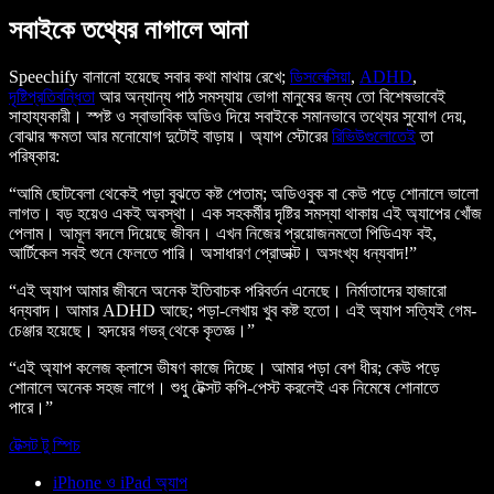
সবাইকে তথ্যের নাগালে আনা
Speechify বানানো হয়েছে সবার কথা মাথায় রেখে;
ডিসলেক্সিয়া
,
ADHD
,
দৃষ্টিপ্রতিবন্ধিতা
আর অন্যান্য পাঠ সমস্যায় ভোগা মানুষের জন্য তো বিশেষভাবেই
সাহায্যকারী। স্পষ্ট ও স্বাভাবিক অডিও দিয়ে সবাইকে সমানভাবে তথ্যের সুযোগ দেয়,
বোঝার ক্ষমতা আর মনোযোগ দুটোই বাড়ায়। অ্যাপ স্টোরের
রিভিউগুলোতেই
তা
পরিষ্কার:
“আমি ছোটবেলা থেকেই পড়া বুঝতে কষ্ট পেতাম; অডিওবুক বা কেউ পড়ে শোনালে ভালো
লাগত। বড় হয়েও একই অবস্থা। এক সহকর্মীর দৃষ্টির সমস্যা থাকায় এই অ্যাপের খোঁজ
পেলাম। আমূল বদলে দিয়েছে জীবন। এখন নিজের প্রয়োজনমতো পিডিএফ বই,
আর্টিকেল সবই শুনে ফেলতে পারি। অসাধারণ প্রোডাক্ট। অসংখ্য ধন্যবাদ!”
“এই অ্যাপ আমার জীবনে অনেক ইতিবাচক পরিবর্তন এনেছে। নির্মাতাদের হাজারো
ধন্যবাদ। আমার ADHD আছে; পড়া-লেখায় খুব কষ্ট হতো। এই অ্যাপ সত্যিই গেম-
চেঞ্জার হয়েছে। হৃদয়ের গভর্ থেকে কৃতজ্ঞ।”
“এই অ্যাপ কলেজ ক্লাসে ভীষণ কাজে দিচ্ছে। আমার পড়া বেশ ধীর; কেউ পড়ে
শোনালে অনেক সহজ লাগে। শুধু টেক্সট কপি-পেস্ট করলেই এক নিমেষে শোনাতে
পারে।”
টেক্সট টু স্পিচ
iPhone ও iPad অ্যাপ