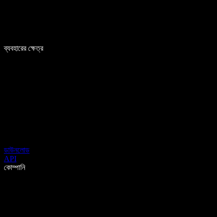
ব্যবহারের ক্ষেত্র
ডাউনলোড
API
কোম্পানি