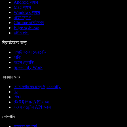
Android অ্যাপ
Mac অ্যাপ
Windows অ্যাপ
ওয়েব অ্যাপ
Chrome এক্সটেনশন
Edge অ্যাড-অন
ডাউনলোড
ক্রিয়েটরদের জন্য
এআই ভয়েস জেনারেটর
ডাবিং
ভয়েস ক্লোনিং
Speechify Work
ব্যবসার জন্য
ডেভেলপারদের জন্য Speechify
টিম
শিক্ষা
টেক্সট টু স্পিচ API ডকস
ভয়েস এজেন্টস API ডকস
কোম্পানি
আমাদের সম্পর্কে