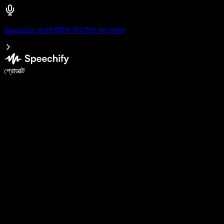
Speechify ভয়েস টাইপিং ডিকটেশন চালু করেছে
ভয়েস টাইপিং দিয়ে ৫ গুণ দ্রুত লিখুন
প্রোডাক্ট
আরও জানুন