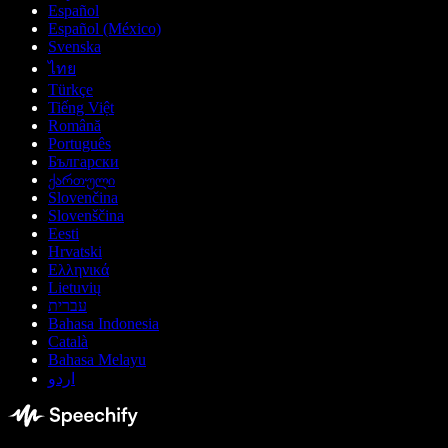
Español
Español (México)
Svenska
ไทย
Türkçe
Tiếng Việt
Română
Português
Български
ქართული
Slovenčina
Slovenščina
Eesti
Hrvatski
Ελληνικά
Lietuvių
עברית
Bahasa Indonesia
Català
Bahasa Melayu
اردو