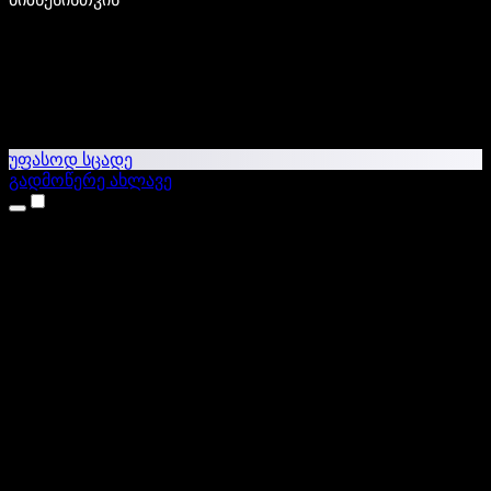
უფასოდ სცადე
გადმოწერე ახლავე
პროდუქტები
ტექსტი ხმაში
iPhone & iPad აპები
Android აპი
Chrome გაფართოება