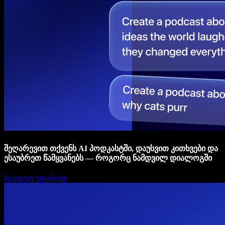
შეღარევით თქვენს AI პოდკასტში, დაუსვით კითხვები და
ესაუბრეთ წამყვანებს — როგორც ნამდვილ დიალოგში
სცადეთ უფასოდ