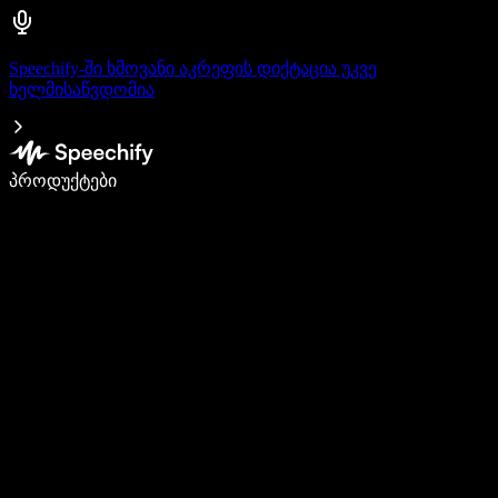
Speechify-ში ხმოვანი აკრეფის დიქტაცია უკვე
ხელმისაწვდომია
დაწერე 5-ჯერ სწრაფად ხმით კარნახით
პროდუქტები
გაიგე მეტი