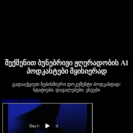
ბიზნესისთვის
Speechify ბიზნესისა და EDU-სთვის
Speechify Work-ზე წვდომა
Speechify DSA-სთვის
SIMBA ხმოვანი აგენტები
შექმენით ბუნებრივი ჟღერადობის AI
Speechify დეველოპერებისთვის
პოდკასტები მყისიერად
გადააქციეთ ნებისმიერი დოკუმენტი პოდკასტად:
სტატიები, დავალებები, ესეები
სცადეთ უფასოდ