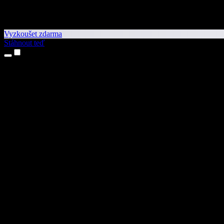
Vyzkoušet zdarma
Stáhnout teď
Produkty
Převod textu na řeč
Aplikace pro iPhone a iPad
Aplikace pro Android
Rozšíření pro Chrome
Rozšíření pro Edge
Webová aplikace
Aplikace pro Mac
Aplikace pro Windows