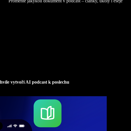
Proměňte jakýkoli dokument v podcast – články, úkoly i eseje
víle vytvoří AI podcast k poslechu