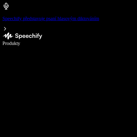
Speechify představuje psaní hlasovým diktováním
Pište 5× rychleji pomocí hlasového diktování
Produkty
Zjistit více